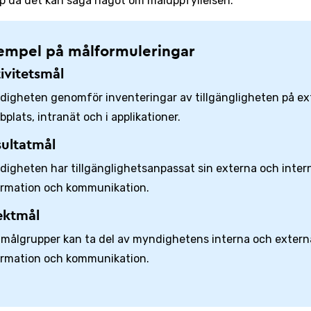
pp då det kan säga något om måluppfyllelsen.
empel på målformuleringar
ivitetsmål
digheten genomför inventeringar av tillgängligheten på ex
plats, intranät och i applikationer.
ultatmål
digheten har tillgänglighetsanpassat sin externa och inter
ormation och kommunikation.
ektmål
r målgrupper kan ta del av myndighetens interna och extern
ormation och kommunikation.