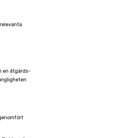
 relevanta
am en åtgärds-
gängligheten
 genomfört