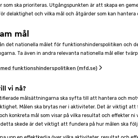
r som ska prioriteras. Utgångspunkten är att skapa en gem
för delaktighet och vilka mål och åtgärder som kan hantera 
ram mål
ån det nationella målet för funktionshinderspolitiken och d
ngarna. Ta även in andra relevanta nationella mål eller tvärp
med funktionshinderspolitiken (mfd.se)
ill vi nå?
tifierade målsättningarna ska syfta till att hantera och mo
ktighet. Målen ska brytas ner i aktiviteter. Det är viktigt at
och konkreta mål som visar på vilka resultat och effekter ni v
 detta skede är det viktigt att fundera på hur målen ska följ
na upp en effektkedja över vilka aktiviteter, resultat och ef