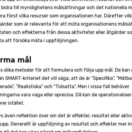
bidra till myndighetens målsättningar och det nationella m
era först vilka resurser som organisationen har. Därefter vilk
tgärder som är relevanta för att möta organisationens målsä
ltaten och effekterna från dessa aktiviteter eller åtgärder s
ta att försöka mäta i uppföljningen.
orma mål
ns olika metoder för att formulera och följa upp mål. De kan
n SMART-kriteriet det vill säga, att de är ”Specifika”, ”Mätba
rade”, ”Realistiska” och ”Tidsatta”. Men i vissa fall behöver
ningarna vara vaga eller oprecisa. Då kan de operationalis
rer istället.
s även reflektion över om det är effekter, resultat eller akti
 upp. Generellt är uppföljning av resultat och effekter mer i