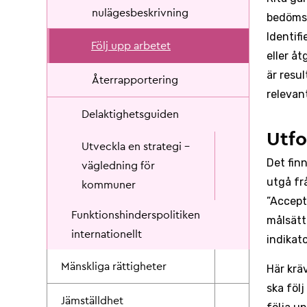
nulägesbeskrivning
bedöms 
Identifi
Följ upp arbetet
eller å
är resu
Återrapportering
relevan
Delaktighetsguiden
Utf
Utveckla en strategi –
Det fin
vägledning för
utgå frå
kommuner
”Accepte
Funktionshinderspolitiken
målsätt
internationellt
indikato
Mänskliga rättigheter
Här kräv
ska följ
Jämställdhet