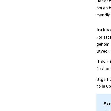
Det är 
om en b
myndigh
Indika
För att
genom a
utveckl
Utöver 
förändr
Utgå fr
följa up
Exe