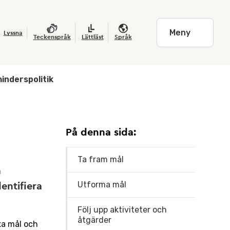
Meny
Lyssna
Teckenspråk
Lättläst
Språk
inderspolitik
På denna sida:
Ta fram mål
m
Utforma mål
entifiera
Följ upp aktiviteter och
åtgärder
ka mål och