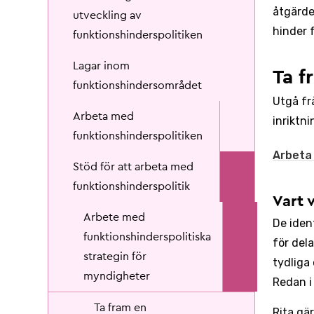
åtgärde
utveckling av
hinder 
funktionshinderspolitiken
Lagar inom
Ta f
funktionshindersområdet
Utgå fr
Arbeta med
inriktni
funktionshinderspolitiken
Arbeta 
Stöd för att arbeta med
funktionshinderspolitik
Vart v
Arbete med
De iden
funktionshinderspolitiska
för dela
strategin för
tydliga 
myndigheter
Redan i
Ta fram en
Rita gär