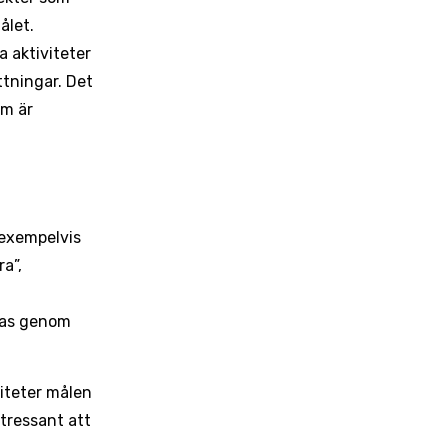
ålet.
a aktiviteter
ttningar. Det
om är
 exempelvis
ra”,
eras genom
viteter målen
ntressant att