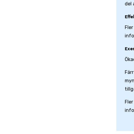
del
Eff
Fle
inf
Exe
Öka
Färr
myn
till
Fle
inf