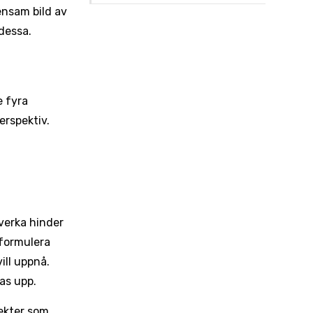
ensam bild av
dessa.
e fyra
erspektiv.
tverka hinder
t formulera
ill uppnå.
as upp.
fekter som