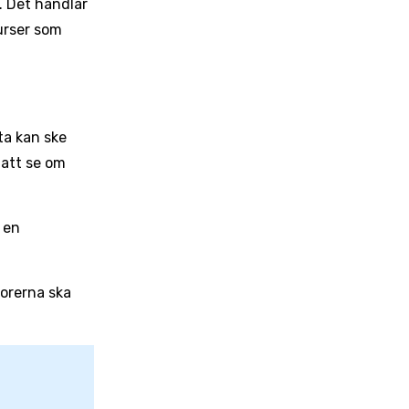
. Det handlar
urser som
ta kan ske
 att se om
 en
orerna ska