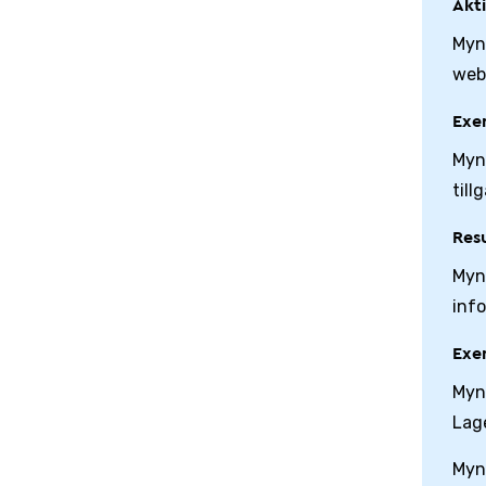
Akt
Myn
webb
Exem
Myn
till
Res
Myn
inf
Exem
Myn
Lage
Myn