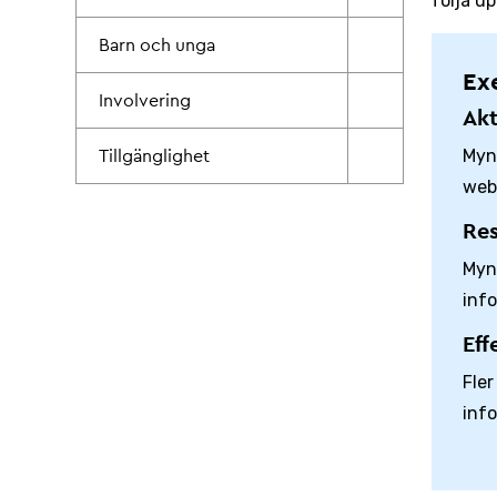
följa u
Barn och unga
Ex
Involvering
Akt
Myn
Tillgänglighet
webb
Res
Myn
inf
Eff
Fle
inf