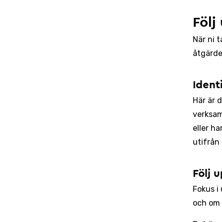
Följ
När ni t
åtgärde
­Iden
Här är d
verksam
eller ha
utifrån
Följ 
Fokus i
och om d