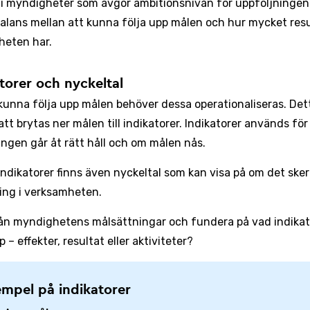
ni myndigheter som avgör ambitionsnivån för uppföljningen
alans mellan att kunna följa upp målen och hur mycket res
eten har.
torer och nyckeltal
 kunna följa upp målen behöver dessa operationaliseras. Det
tt brytas ner målen till indikatorer. Indikatorer används för
ingen går åt rätt håll och om målen nås.
indikatorer finns även nyckeltal som kan visa på om det sker
ing i verksamheten.
ån myndighetens målsättningar och fundera på vad indikat
p – effekter, resultat eller aktiviteter?
mpel på indikatorer