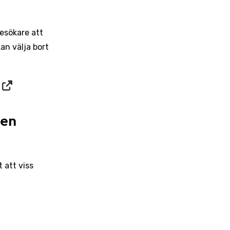
besökare att
an välja bort
sen
 att viss