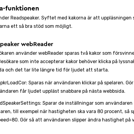
a-funktionen
nder Readspeaker. Syftet med kakorna är att uppläsningen 
rna ett så bra stöd som möjligt.
peaker webReader
ökaren använder webReader sparas två kakor som försvinne
Besökare som inte accepterar kakor behöver klicka på lyssn
da och det tar lite längre tid för ljudet att starta.
pkrLoadCor: Sparas när användaren klickar på spelaren. Gör 
ändaren får ljudet uppläst snabbare på nästa webbsida.
dSpeakerSettings: Sparar de inställningar som användaren 
laren, till exempel när hastigheten ska vara 80 procent, så 
peed=80. Gör så att användaren slipper ändra hastighet på v