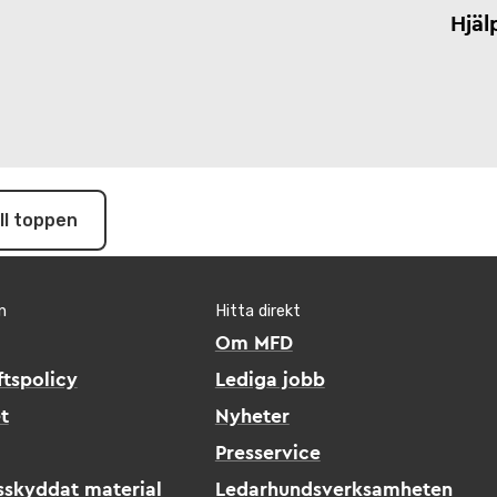
Hjäl
ill toppen
n
Hitta direkt
Om MFD
tspolicy
Lediga jobb
t
Nyheter
Presservice
sskyddat material
Ledarhundsverksamheten