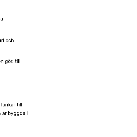
ra
rl och
gör, till
änkar till
 är byggda i