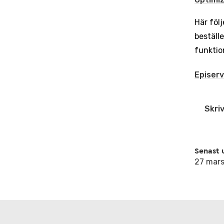
Här följ
beställ
funktio
Episerv
Skriv
Senast 
27 mar