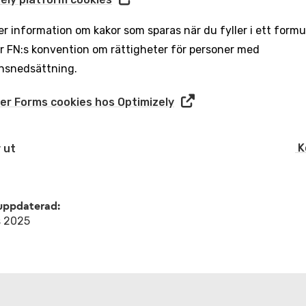
er information om kakor som sparas när du fyller i ett formul
er FN:s konvention om rättigheter för personer med
nsnedsättning.
er Forms cookies hos Optimizely
K
 ut
uppdaterad:
s 2025