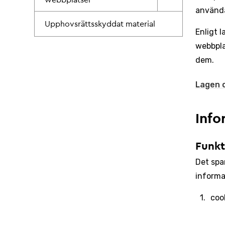
webbplatser
använda
Upphovsrättsskyddat material
Enligt 
webbpla
dem.
Lagen 
Info
Funkt
Det spa
informa
coo