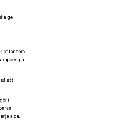
ska ge
r efter fem
aknappen på
så att
gör i
sparas
arje sida.