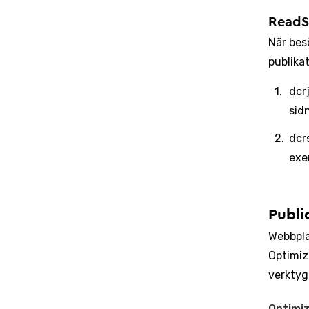
ReadS
När bes
publika
dcr
sid
dcr
exe
Publi
Webbplat
Optimiz
verktyg
Optimiz