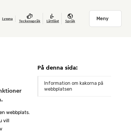
Meny
Lyssna
Teckenspråk
Lättläst
Språk
På denna sida:
Information om kakorna på
webbplatsen
nktioner
.
 en webbplats.
 vill
av