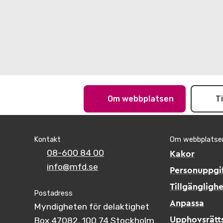
Om webbplatsen
T
Kontakt
Om webbplatse
08-600 84 00
Kakor
info@mfd.se
Personuppgif
Tillgänglighe
Postadress
Anpassa
Myndigheten för delaktighet
Box 47082, 100 74 Stockholm
Upphovsrätt