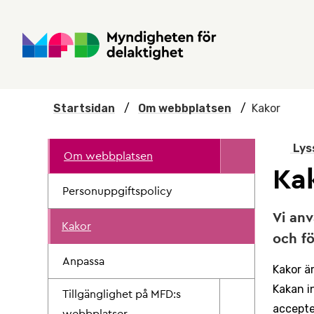
Hoppa till huvudmenyn
Till startsidan
Nyheter
Till sök
Kontakta oss
Om webbplatsen
Startsidan
/
Om webbplatsen
/
Kakor
Lys
Om webbplatsen
Ka
Personuppgiftspolicy
Vi anv
Kakor
och f
Anpassa
Kakor ä
Kakan i
Tillgänglighet på MFD:s
accepter