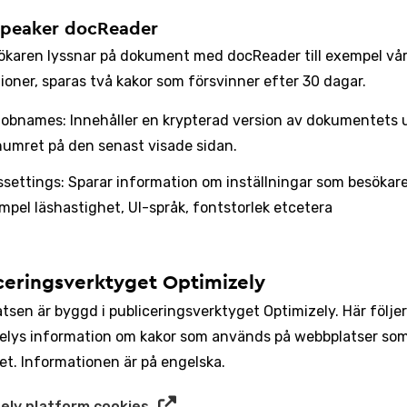
peaker docReader
ökaren lyssnar på dokument med docReader till exempel vå
tioner, sparas två kakor som försvinner efter 30 dagar.
jobnames: Innehåller en krypterad version av dokumentets u
numret på den senast visade sidan.
ssettings: Sparar information om inställningar som besökaren 
mpel läshastighet, UI-språk, fontstorlek etcetera
ceringsverktyget Optimizely
sen är byggd i publiceringsverktyget Optimizely. Här följer l
elys information om kakor som används på webbplatser som
et. Informationen är på engelska.
ely platform cookies