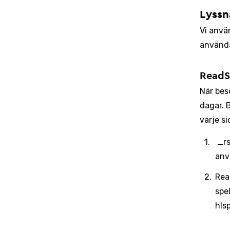
Lyssn
Vi anvä
använda
ReadS
När bes
dagar. 
varje si
_rs
anv
Rea
spe
hls