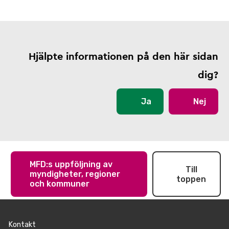
Hjälpte informationen på den här sidan
dig?
Ja
Nej
MFD:s uppföljning av
Till
myndigheter, regioner
toppen
och kommuner
Kontakt