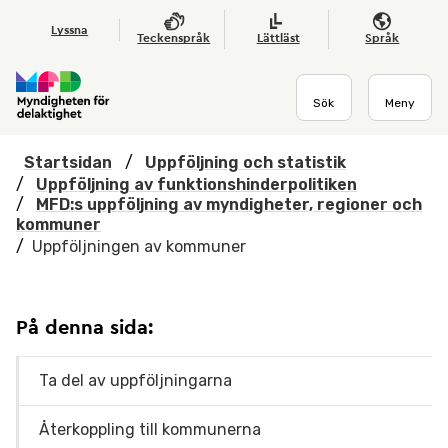
Hoppa till huvudmenyn
Till startsidan
Nyheter
Till sök
Kontakta oss
Om webbplatsen
Lyssna
Teckenspråk
Lättläst
Språk
Sök
Meny
Startsidan
/
Uppföljning och statistik
/
Uppföljning av funktionshinderpolitiken
/
MFD:s uppföljning av myndigheter, regioner och
kommuner
/
Uppföljningen av kommuner
På denna sida:
Ta del av uppföljningarna
Återkoppling till kommunerna