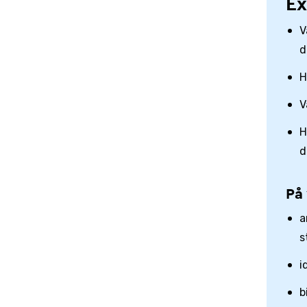
Ex
V
d
H
V
H
d
På 
a
s
i
b