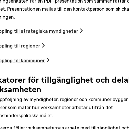
ningsenkäten får en PDF-presentation som sammanfattar 
tet. Presentationen mailas till den kontaktperson som skicka
ningen.
pling till strategiska myndigheter
pling till regioner
pling till kommuner
katorer för tillgänglighet och del
rksamheten
ppföljning av myndigheter, regioner och kommuner bygger 
orer som mäter hur verksamheter arbetar utifrån det
nshinderspolitiska målet.
orerna följer verksamheternas arbete med tillgänglighet oc