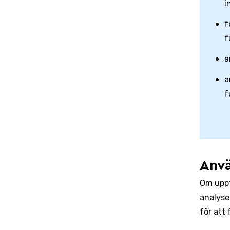
i
f
f
a
a
f
Anv
Om uppf
analyse
för att 