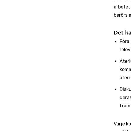
arbetet
berörs 
Det k
Föra 
relev
Återk
komm
återr
Disku
deras
fram
Varje k