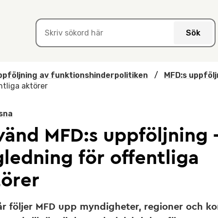
Sök
pföljning av funktionshinderpolitiken
/
MFD:s uppföl
tliga aktörer
sna
vänd MFD:s uppföljning 
ledning för offentliga
törer
 år följer MFD upp myndigheter, regioner och 