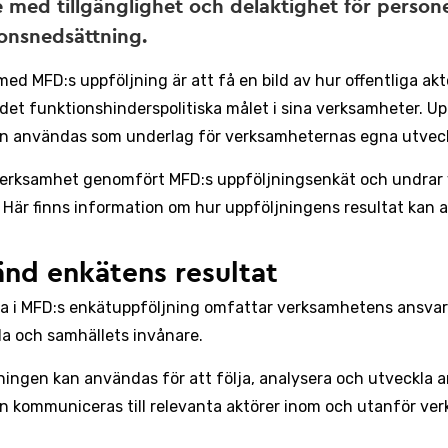
 med tillgänglighet och delaktighet för perso
onsnedsättning.
med MFD:s uppföljning är att få en bild av hur offentliga akt
 det funktionshinderspolitiska målet i sina verksamheter. U
n användas som underlag för verksamheternas egna utveck
verksamhet genomfört MFD:s uppföljningsenkät och undrar 
 Här finns information om hur uppföljningens resultat kan 
nd enkätens resultat
a i MFD:s enkätuppföljning omfattar verksamhetens ansvar i 
da och samhällets invånare.
ningen kan användas för att följa, analysera och utveckla a
n kommuniceras till relevanta aktörer inom och utanför ve