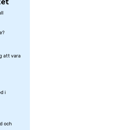
tet
ll
e?
g att vara
d i
öd och