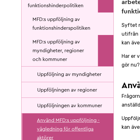
arbete
funktionshinderpolitiken
funkti
MFD:s uppföljning av
Syftet 
funktionshinderspolitiken
utifrån
MFD:s uppföljning av
kan äve
myndigheter, regioner
Har er 
och kommuner
gör nu?
Uppföljning av myndigheter
Anvä
Uppföljningen av regioner
Frågorn
anställ
Uppföljningen av kommuner
Uppfölj
Använd MFD:s uppföljning -
kan äve
vägledning för offentliga
aktörer