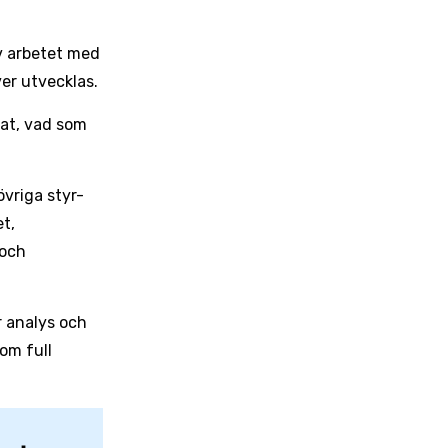
av arbetet med
er utvecklas.
tat, vad som
övriga styr-
et,
 och
 analys och
om full