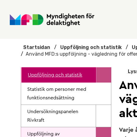
Hoppa till huvudmenyn
Till startsidan
Nyheter
Till sök
Kontakta oss
Om webbplatsen
Startsidan
/
Uppföljning och statistik
/
Up
/
Använd MFD:s uppföljning - vägledning för offen
Lys
Uppföljning och statistik
An
Statistik om personer med
väg
funktionsnedsättning
ak
Undersökningspanelen
Rivkraft
Varje
Uppföljning av