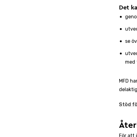
Det ka
geno
utvec
se öv
utve
med 
MFD har
delakti
Stöd fö
Åter
För att