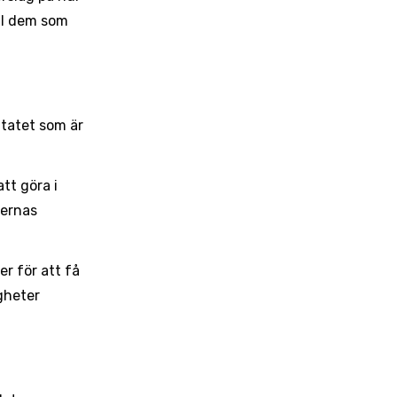
ll dem som
ltatet som är
att göra i
ternas
r för att få
gheter