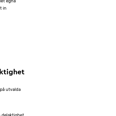
det egna
t in
aktighet
på utvalda
h delaktighet