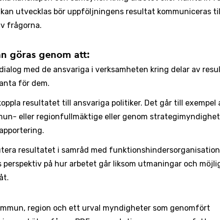
 kan utvecklas bör uppföljningens resultat kommuniceras ti
av frågorna.
an göras genom att:
dialog med de ansvariga i verksamheten kring delar av resu
anta för dem.
oppla resultatet till ansvariga politiker. Det går till exempel 
un- eller regionfullmäktige eller genom strategimyndighe
apportering.
tera resultatet i samråd med funktionshindersorganisatione
 perspektiv på hur arbetet går liksom utmaningar och möjli
åt.
ommun, region och ett urval myndigheter som genomfört