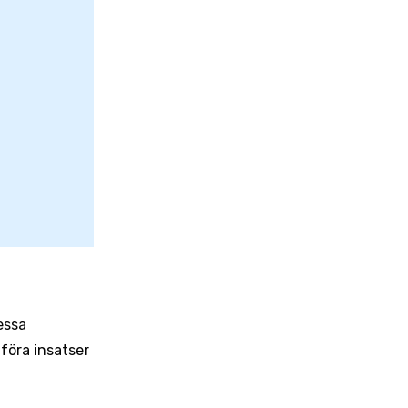
?
essa
föra insatser