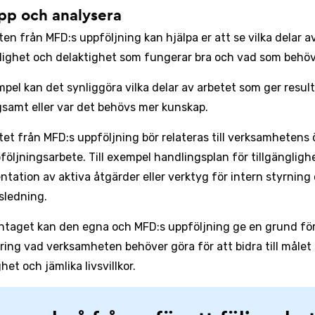
upp och analysera
ten från MFD:s uppföljning kan hjälpa er att se vilka delar 
glighet och delaktighet som fungerar bra och vad som behöv
empel kan det synliggöra vilka delar av arbetet som ger resul
gsamt eller var det behövs mer kunskap.
tet från MFD:s uppföljning bör relateras till verksamhetens 
följningsarbete. Till exempel handlingsplan för tillgängligh
tation av aktiva åtgärder eller verktyg för intern styrning
tsledning.
aget kan den egna och MFD:s uppföljning ge en grund för
kring vad verksamheten behöver göra för att bidra till målet 
het och jämlika livsvillkor.