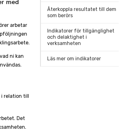
ner med
Återkoppla resultatet till dem
som berörs
örer arbetar
Indikatorer för tillgänglighet
ppföljningen
och delaktighet i
lingsarbete.
verksamheten
vad ni kan
Läs mer om indikatorer
användas.
relation till
rbetet. Det
rksamheten.