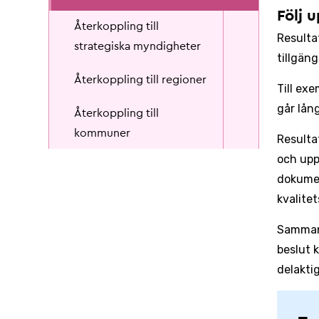
Följ 
Återkoppling till
Resulta
strategiska myndigheter
tillgän
Återkoppling till regioner
Till ex
går lån
Återkoppling till
kommuner
Resulta
och upp
dokumen
kvalite
Sammant
beslut 
delaktig