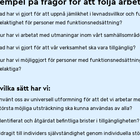
empel på frågor för att följa arbe
ad har vi gjort för att uppnå jämlikhet i levnadsvillkor och fu
elaktighet för personer med funktionsnedsättning?
ur har vi arbetat med utmaningar inom vårt samhällsområd
ad har vi gjort för att vår verksamhet ska vara tillgänglig?
ur har vi möjliggjort för personer med funktionsnedsättnin
elaktiga?
vilka sätt har vi:
nvänt oss av universell utformning för att det vi arbetar me
törsta möjliga utsträckning ska kunna användas av alla?
dentifierat och åtgärdat befintliga brister i tillgängligheten?
idragit till individers självständighet genom individuella st