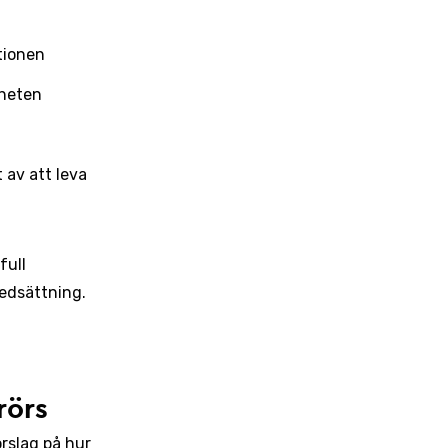
tionen
gheten
 av att leva
full
nedsättning.
rörs
rslag på hur