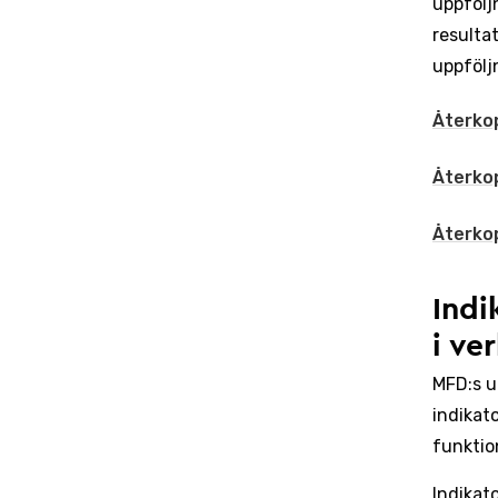
uppfölj
resulta
uppfölj
Återkop
Återkop
Återkop
Indi
i ve
MFD:s u
indikat
funktio
Indikat