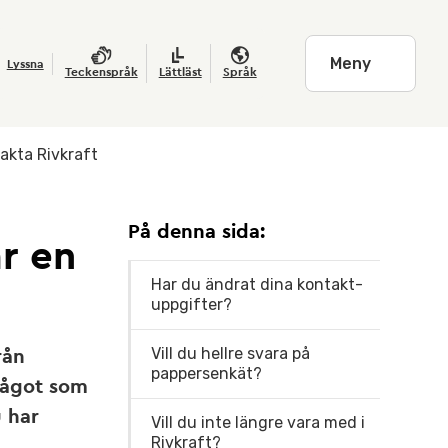
Meny
Lyssna
Teckenspråk
Lättläst
Språk
takta Rivkraft
På denna sida:
ar en
Har du ändrat dina kontakt­
uppgifter?
Vill du hellre svara på
rån
pappers­enkät?
 något som
u har
Vill du inte längre vara med i
Rivkraft?