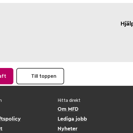
Hjäl
aft
Till toppen
n
Hitta direkt
Om MFD
tspolicy
Lediga jobb
t
Nyheter