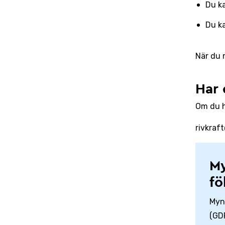
Du ka
Du ka
När du 
Har 
Om du h
rivkraf
My
fö
Myn
(GDP