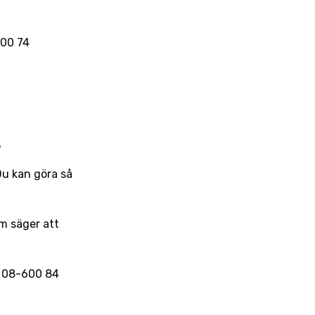
100 74
?
 Du kan göra så
om säger att
r 08-600 84