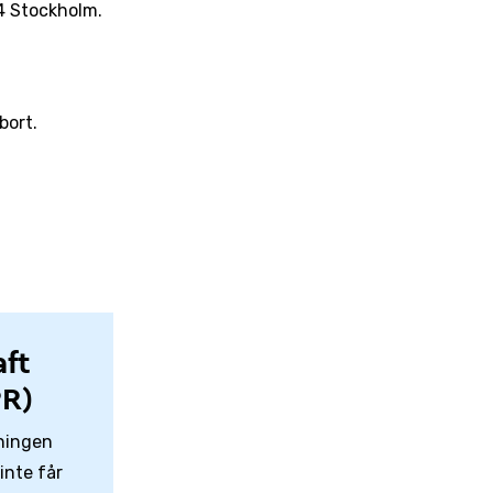
74 Stockholm.
bort.
ft
PR)
dningen
inte får