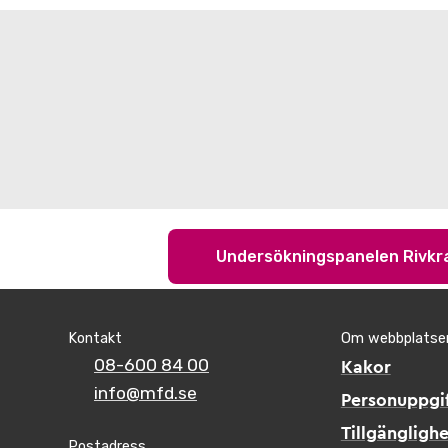
Undersökningspanelen Rivkr
Kontakt
Om webbplatse
08-600 84 00
Kakor
info@mfd.se
Personuppgif
Tillgänglighe
Postadress