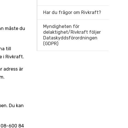
Har du frågor om Rivkraft?
Myndigheten för
amn måste du
delaktighet/Rivkraft följer
Dataskyddsförordningen
(GDPR)
a till
 i Rivkraft.
r adress är
lm.
bben. Du kan
r 08-600 84