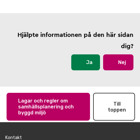
Hjälpte informationen på den här sidan
dig?
Ja
Nej
Lagar och regler om
Till
samhällsplanering och
toppen
byggd miljö
Kontakt