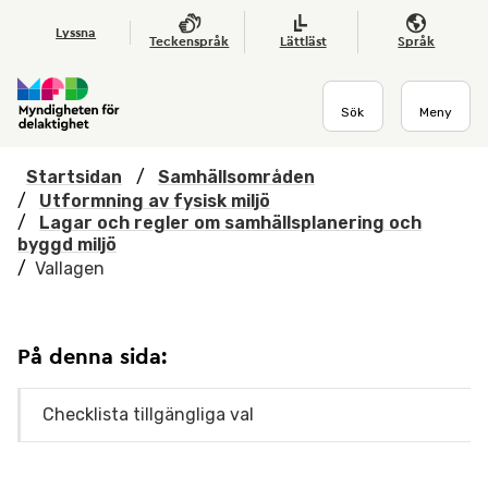
Hoppa till huvudmenyn
Till startsidan
Nyheter
Till sök
Kontakta oss
Om webbplatsen
Lyssna
Teckenspråk
Lättläst
Språk
Sök
Meny
Startsidan
/
Samhällsområden
/
Utformning av fysisk miljö
/
Lagar och regler om samhällsplanering och
byggd miljö
/
Vallagen
På denna sida:
Checklista tillgängliga val