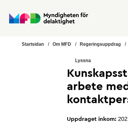
Hoppa till huvudmenyn
Till startsidan
Nyheter
Till sök
Kontakta oss
Om webbplatsen
Startsidan
/
Om MFD
/
Regeringsuppdrag
/
Lyssna
Kunskapss
arbete med
kontaktper
202
Uppdraget inkom: