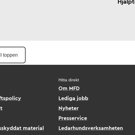
Hjälp
ll toppen
Hitta direkt
Om MFD
tspolicy
Lediga jobb
t
Nyheter
Presservice
sskyddat material
Ledarhundsverksamheten