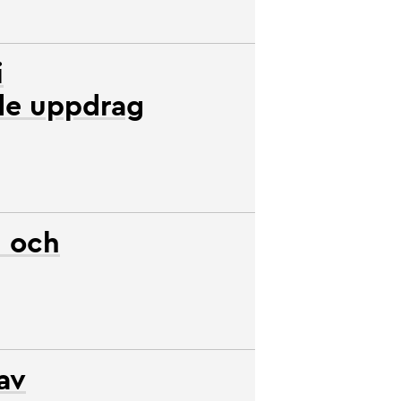
i
de uppdrag
l och
av