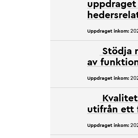
uppdraget
hedersrela
20
Uppdraget inkom:
Stödja
av funktio
20
Uppdraget inkom:
Kvalite
utifrån et
20
Uppdraget inkom: