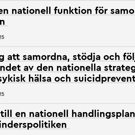
 en nationell funktion för sam
en
25
 att samordna, stödja och föl
det av den nationella strate
ykisk hälsa och suicidpreven
25
till en nationell handlingsplan
inderspolitiken