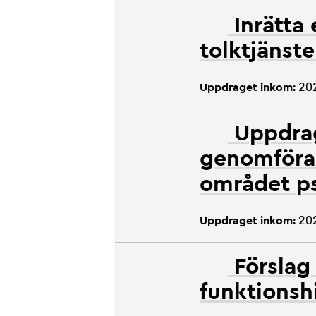
Inrätta
tolktjänst
20
Uppdraget inkom:
Uppdrag
genomföran
området ps
20
Uppdraget inkom:
Förslag 
funktionsh