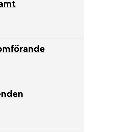
samt
nomförande
oenden