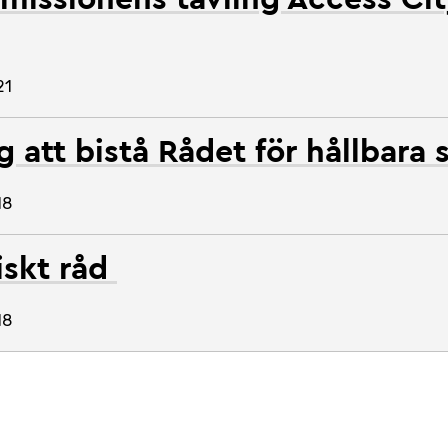
21
 att bistå Rådet för hållbara 
18
iskt råd
18