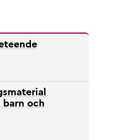
beteende
gsmaterial
t barn och