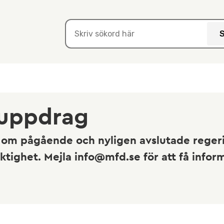
suppdrag
n om pågående och nyligen avslutade regeri
tighet. Mejla info@mfd.se för att få infor