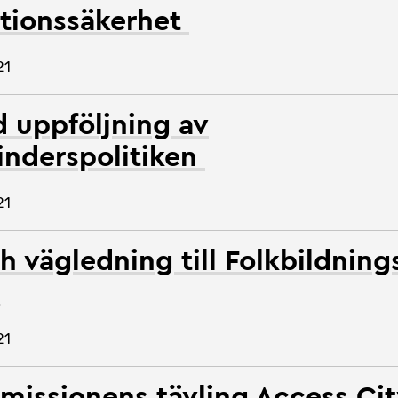
tionssäkerhet
21
d uppföljning av
inderspolitiken
21
h vägledning till Folkbildning
1
21
issionens tävling Access Ci