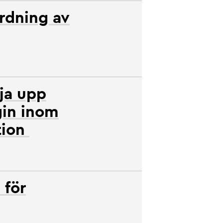
ordning av
ja upp
gin inom
tion
 för