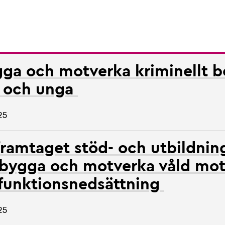
ga och motverka kriminellt 
n och unga
25
framtaget stöd- och utbildnin
rebygga och motverka våld mo
funktionsnedsättning
25