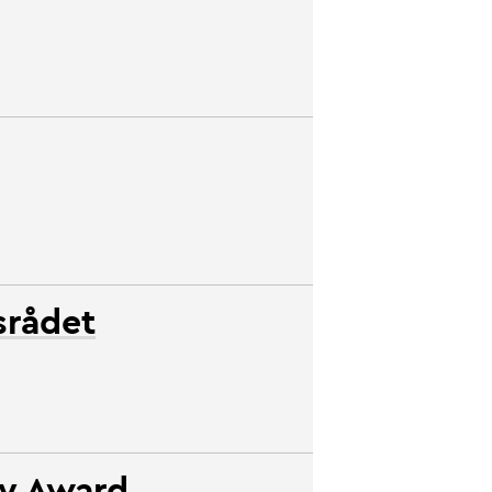
srådet
ty Award