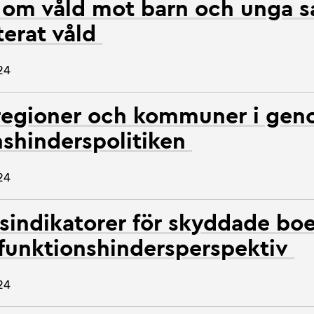
 om våld mot barn och unga 
terat våld
24
 regioner och kommuner i ge
nshinderspolitiken
24
tsindikatorer för skyddade b
t funktionshindersperspektiv
24