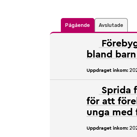
Pågående
Avslutade
Förebyg
bland bar
20
Uppdraget inkom:
Sprida 
för att fö
unga med 
20
Uppdraget inkom: