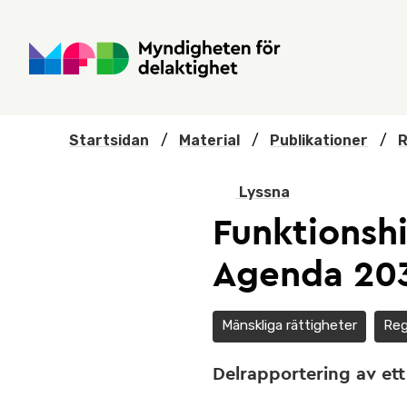
Hoppa till huvudmenyn
Till startsidan
Nyheter
Till sök
Kontakta oss
Om webbplatsen
Startsidan
/
Material
/
Publikationer
/
R
Lyssna
Funktionshi
Agenda 20
Mänskliga rättigheter
Reg
Delrapportering av et