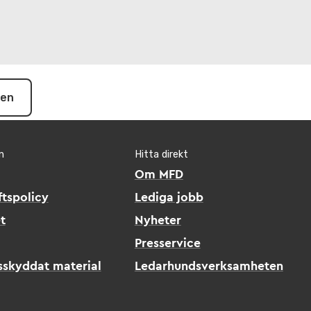
pen
n
Hitta direkt
Om MFD
tspolicy
Lediga jobb
t
Nyheter
Presservice
sskyddat material
Ledarhundsverksamheten