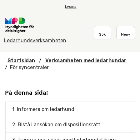
Hoppa till huvudmenyn
Till startsidan
Till sök
Kontakta ledarhundsverksamheten
Om webbplatsen
Lyssna
Sök
Meny
Ledarhundsverksamheten
Startsidan
/
Verksamheten med ledarhundar
/
För syncentraler
På denna sida:
1. Informera om ledarhund
2. Bistå i ansökan om dispositionsrätt
3. Träna in nya vägar med ledarhundsförare