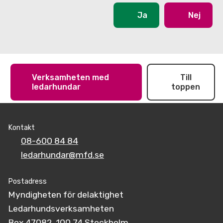
Ja
Nej
Verksamheten med
Till
ledarhundar
toppen
Kontakt
08-600 84 84
ledarhundar@mfd.se
Postadress
Myndigheten för delaktighet
Ledarhundsverksamheten
Box 47082, 100 74 Stockholm