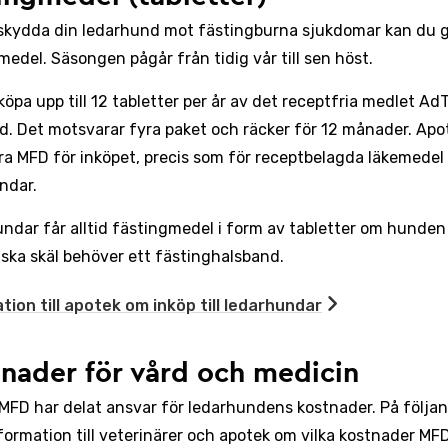
 skydda din ledarhund mot fästingburna sjukdomar kan du 
medel. Säsongen pågår från tidig vår till sen höst.
öpa upp till 12 tabletter per år av det receptfria medlet AdT
d. Det motsvarar fyra paket och räcker för 12 månader. Apo
ra MFD för inköpet, precis som för receptbelagda läkemedel t
ndar.
ndar får alltid fästingmedel i form av tabletter om hunden
ska skäl behöver ett fästinghalsband.
tion till apotek om inköp till ledarhundar
nader för vård och medicin
MFD har delat ansvar för ledarhundens kostnader. På följa
nformation till veterinärer och apotek om vilka kostnader MF