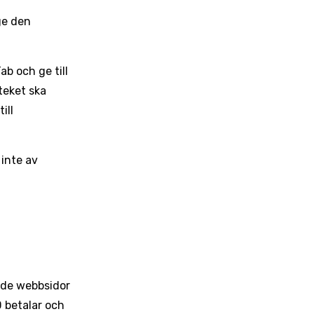
ge den
ab och ge till
teket ska
ill
 inte av
nde webbsidor
D betalar och