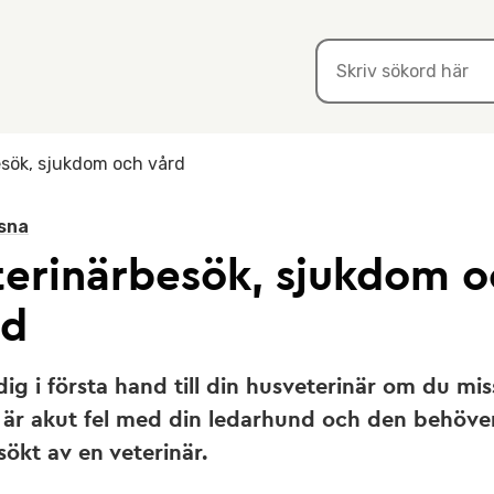
esök, sjukdom och vård
sna
terinärbesök, sjukdom o
rd
ig i första hand till din husveterinär om du mis
 är akut fel med din ledarhund och den behöver
ökt av en veterinär.