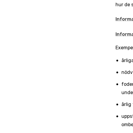
hur de 
Informa
Informa
Exempel
årlig
nödv
foder
unde
årlig
upps
ombe