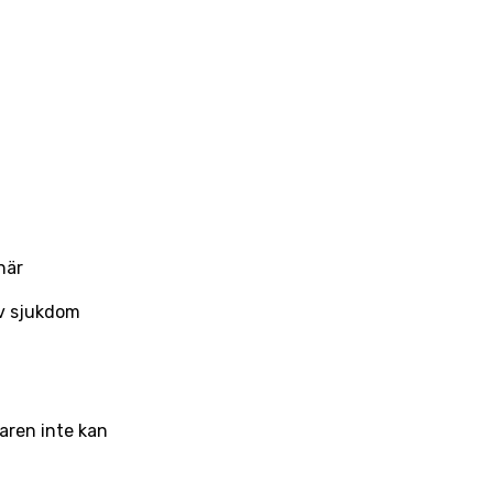
när
av sjukdom
aren inte kan