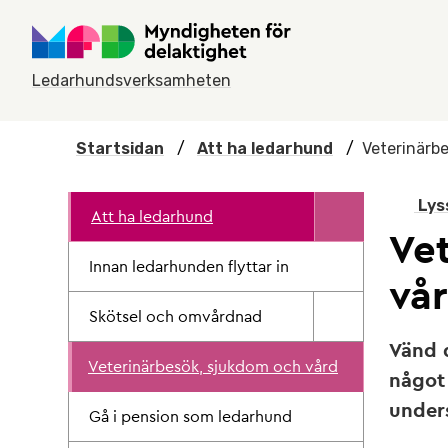
Hoppa till huvudmenyn
Till startsidan
Till sök
Kontakta ledarhundsverksamheten
Om webbplatsen
Ledarhundsverksamheten
Startsidan
/
Att ha ledarhund
/
Veterinärb
Lys
Att ha ledarhund
Ve
Innan ledarhunden flyttar in
vå
Skötsel och omvårdnad
Vänd d
Veterinärbesök, sjukdom och vård
något
unders
Gå i pension som ledarhund