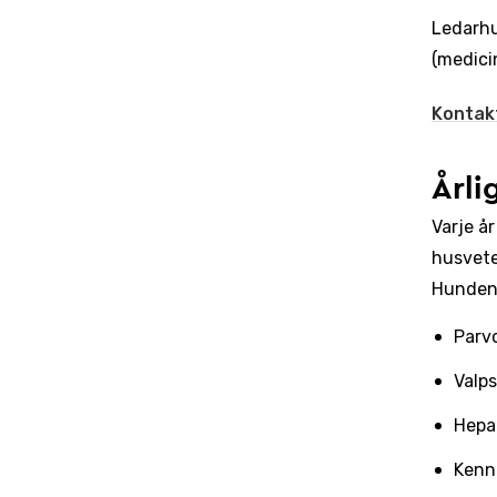
Ledarhu
(medici
Kontak
Årli
Varje å
husvete
Hunden 
Parv
Valp
Hepa
Kenne