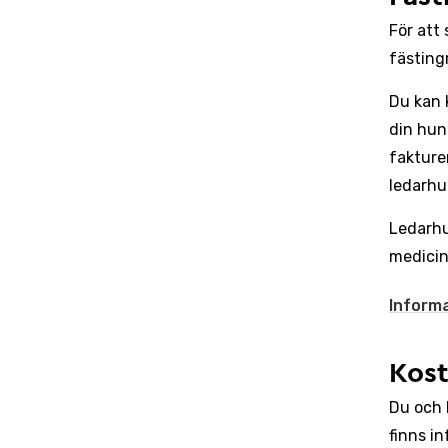
För att
fästing
Du kan k
din hun
fakture
ledarhu
Ledarhu
medicin
Informa
Kost
Du och 
finns i