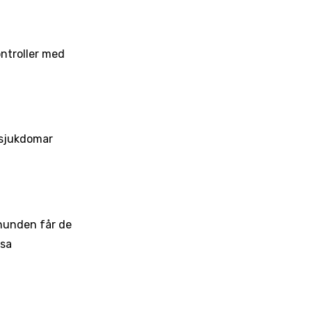
ontroller med
 sjukdomar
hunden får de
ssa