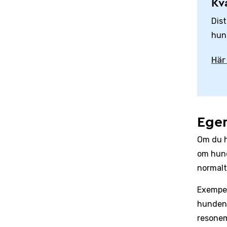
Kv
Dist
hun
Här
Egen
Om du h
om hund
normalt
Exempel
hundens
resonem