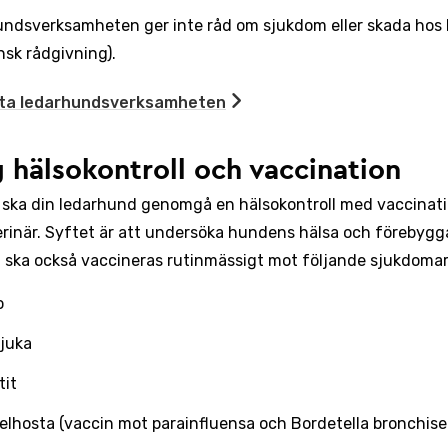
ndsverksamheten ger inte råd om sjukdom eller skada hos
nsk rådgivning).
ta ledarhundsverksamheten
g hälsokontroll och vaccination
r ska din ledarhund genomgå en hälsokontroll med vaccinati
rinär. Syftet är att undersöka hundens hälsa och förebygg
ska också vaccineras rutinmässigt mot följande sjukdoma
o
sjuka
tit
lhosta (vaccin mot parainfluensa och Bordetella bronchise