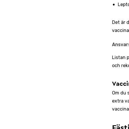
Lepto
Det är 
vaccina
Ansvar
Listan 
och rek
Vacci
Om du s
extra v
vaccina
Fäst