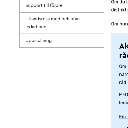
Om du b
Support till förare
distrik
Utlandsresa med och utan
Om hund
ledarhund
Uppstallning
Ak
rå
Om l
närm
råd
MFD 
led
För