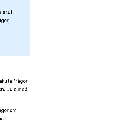
a akut
lger.
 akuta frågor
. Du blir då
ågor om
och