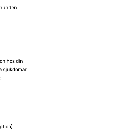
 hunden
on hos din
a sjukdomar.
r:
ptica)