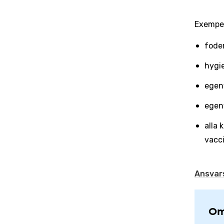
Exempel
fode
hygie
egen
egenv
alla
vacc
Ansvar
Om