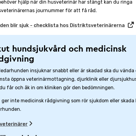
ehöver hjälp när din husveterinär har stängt kan du ringa
tsveterinärernas journummer för att få råd.
en blir sjuk - checklista hos Distriktsveterinärerna
ut hundsjukvård och medicinsk
dgivning
edarhunden insjuknar snabbt eller är skadad ska du vända di
sta öppna veterinärmottagning, djurklinik eller djursjukhus
 du får och åk in om kliniken gör den bedömningen.
ger inte medicinsk rådgivning som rör sjukdom eller skada
arhunden.
 veterinärer