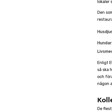
lokaler
Den som
restaur
Husdjur
Hundar 
Livsme
Enligt 
så ska 
och för
någon a
Koll
De fles