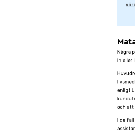
vår
Mata
Några p
in eller
Huvudre
livsmed
enligt 
kundutr
och att 
I de fa
assista