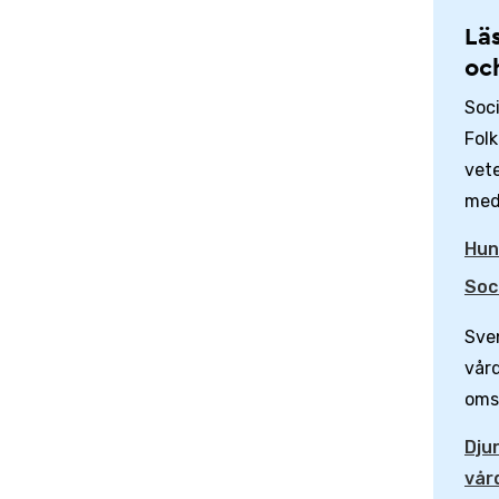
Lä
oc
Soci
Fol
vete
med
Hun
Soc
Sven
vår
oms
Dju
vår