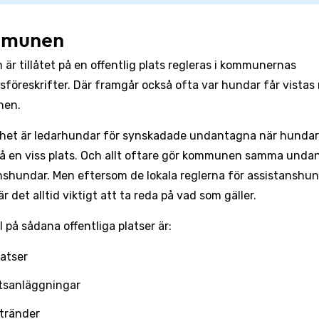
munen
 är tillåtet på en offentlig plats regleras i kommunernas
sföreskrifter. Där framgår också ofta var hundar får vistas 
en.
nhet är ledarhundar för synskadade undantagna när hundar 
på en viss plats. Och allt oftare gör kommunen samma unda
nshundar. Men eftersom de lokala reglerna för assistanshu
är det alltid viktigt att ta reda på vad som gäller.
 på sådana offentliga platser är:
atser
ttsanläggningar
tränder