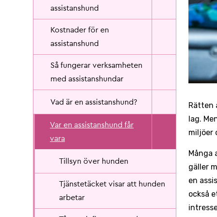
assistanshund
Kostnader för en
assistanshund
Så fungerar verksamheten
med assistanshundar
Vad är en assistanshund?
Rätten a
lag. Me
Var en assistanshund får
miljöer 
vara
Många a
Tillsyn över hunden
gäller 
en assi
Tjänstetäcket visar att hunden
också e
arbetar
intresse