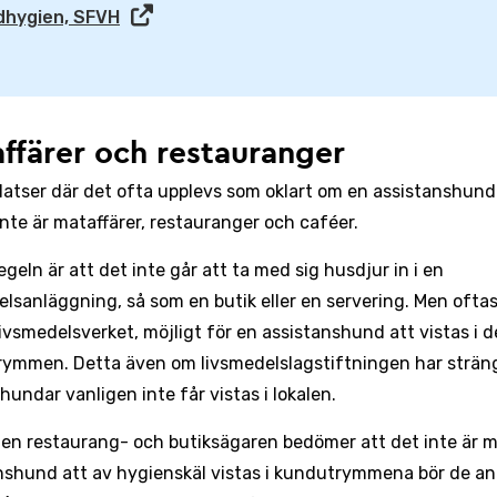
dhygien, SFVH
ffärer och restauranger
latser där det ofta upplevs som oklart om en assistanshund
 inte är mataffärer, restauranger och caféer.
geln är att det inte går att ta med sig husdjur in i en
elsanläggning, så som en butik eller en servering. Men oftas
Livsmedelsverket, möjligt för en assistanshund att vistas i d
ymmen. Detta även om livsmedelslagstiftningen har strän
hundar vanligen inte får vistas i lokalen.
ll en restaurang- och butiksägaren bedömer att det inte är m
nshund att av hygienskäl vistas i kundutrymmena bör de an