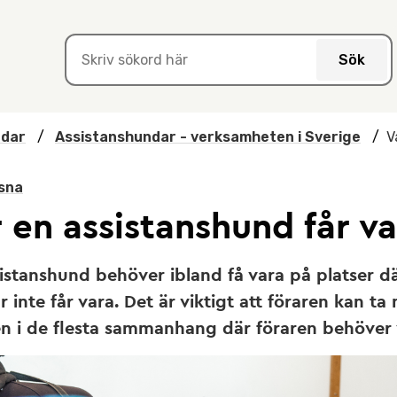
Sök
ndar
/
Assistanshundar - verksamheten i Sverige
/
V
sna
 en assistanshund får v
istanshund behöver ibland få vara på platser d
 inte får vara. Det är viktigt att föraren kan ta
n i de flesta sammanhang där föraren behöver 