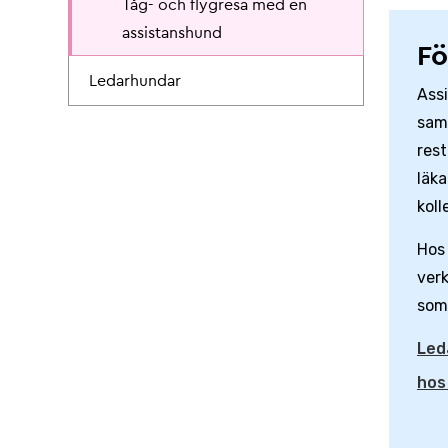
Tåg- och flygresa med en
assistanshund
Fö
Ledarhundar
Ass
sam
rest
läka
koll
Hos
verk
som 
Led
hos