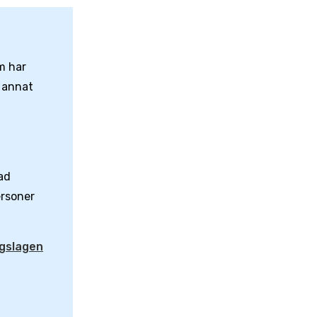
m har
 annat
ad
rson­er
ngslagen