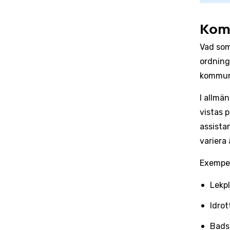
Kom
Vad som
ordning
kommun
I allmä
vistas 
assista
variera 
Exempel
Lekpl
Idro
Bads