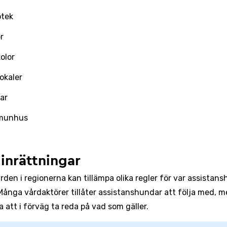
otek
r
olor
okaler
ar
munhus
inrättningar
rden i regionerna kan tillämpa olika regler för var assistan
 Många vårdaktörer tillåter assistanshundar att följa med, m
ra att i förväg ta reda på vad som gäller.