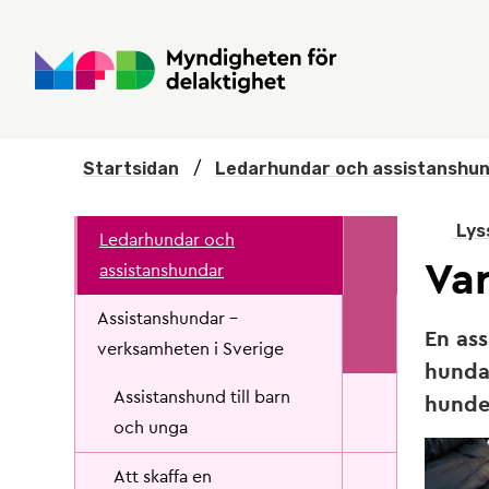
Hoppa till huvudmenyn
Till startsidan
Nyheter
Till sök
Kontakta oss
Om webbplatsen
Startsidan
/
Ledarhundar och assistanshu
Lys
Ledarhundar och
Var
assistanshundar
Assistanshundar -
En ass
verksamheten i Sverige
hundar
Assistanshund till barn
hunde
och unga
Att skaffa en