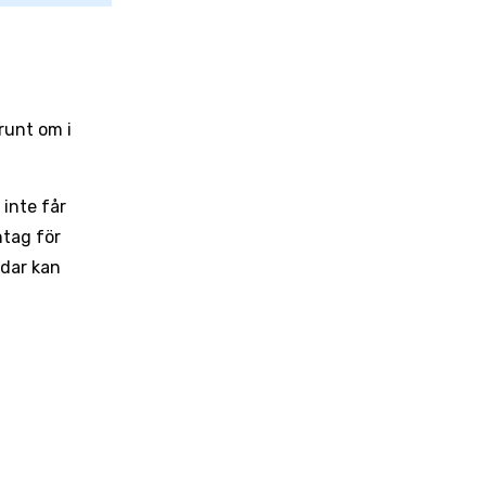
runt om i
inte får
ntag för
ndar kan