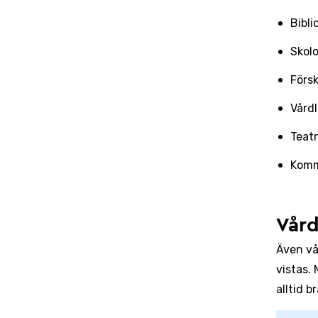
Bibli
Skolo
Försk
Vårdl
Teatr
Kom
Vård
Även vå
vistas.
alltid b