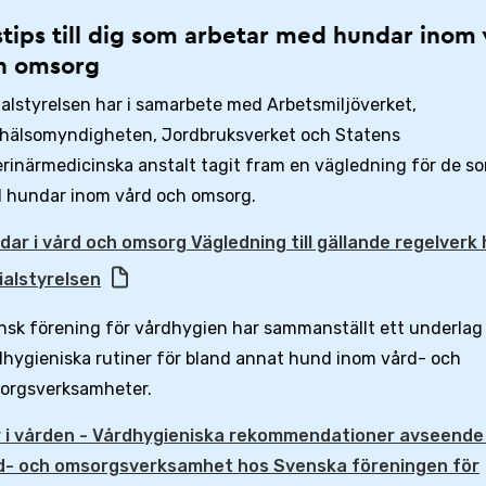
stips till dig som arbetar med hundar inom
h omsorg
alstyrelsen har i samarbete med Arbetsmiljöverket,
khälsomyndigheten, Jordbruksverket och Statens
rinärmedicinska anstalt tagit fram en vägledning för de s
 hundar inom vård och omsorg.
dar i vård och omsorg Vägledning till gällande regelverk
ialstyrelsen
sk förening för vårdhygien har sammanställt ett underlag t
dhygieniska rutiner för bland annat hund inom vård- och
orgsverksamheter.
r i vården - Vårdhygieniska rekommendationer avseende 
d- och omsorgsverksamhet hos Svenska föreningen för