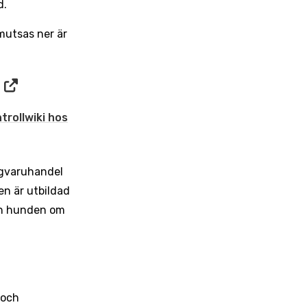
d.
smutsas ner är
rollwiki hos
ligvaruhandel
en är utbildad
och hunden om
 och