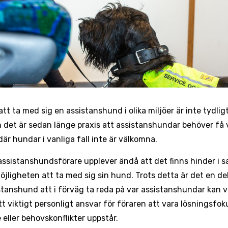
tt ta med sig en assistanshund i olika miljöer är inte tydligt
n det är sedan länge praxis att assistanshundar behöver få v
där hundar i vanliga fall inte är välkomna.
ssistanshundsförare upplever ändå att det finns hinder i s
möjligheten att ta med sig sin hund. Trots detta är det en de
stanshund att i förväg ta reda på var assistanshundar kan vi
tt viktigt personligt ansvar för föraren att vara lösningsfo
 eller behovskonflikter uppstår.