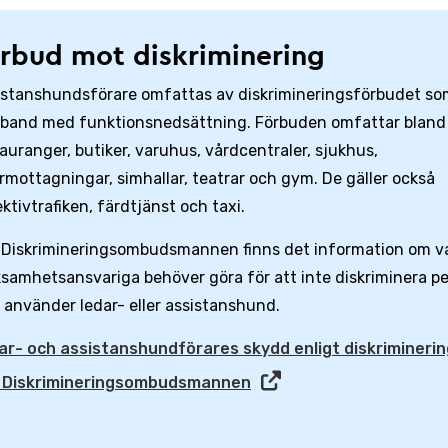
rbud mot diskriminering
istanshundsförare omfattas av diskrimineringsförbudet so
band med funktionsnedsättning. Förbuden omfattar bland
auranger, butiker, varuhus, vårdcentraler, sjukhus,
rmottagningar, simhallar, teatrar och gym. De gäller också
ektivtrafiken, färdtjänst och taxi.
 Diskrimineringsombudsmannen finns det information om v
samhetsansvariga behöver göra för att inte diskriminera pe
använder ledar- eller assistans­hund.
ar- och assistanshundförares skydd enligt diskrimineri
 Diskrimineringsombudsmannen