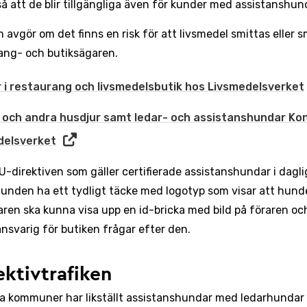
 så att de blir tillgängliga även för kunder med assistanshun
 avgör om det finns en risk för att livsmedel smittas eller 
ang- och butiksägaren.
 i restaurang och livsmedelsbutik hos Livsmedelsverket
och andra husdjur samt ledar- och assistanshundar Kont
delsverket
EU-direktiven som gäller certifierade assistanshundar i dag
hunden ha ett tydligt täcke med logotyp som visar att hund
aren ska kunna visa upp en id-bricka med bild på föraren 
nsvarig för butiken frågar efter den.
ektivtrafiken
ta kommuner har likställt assistanshundar med ledarhundar