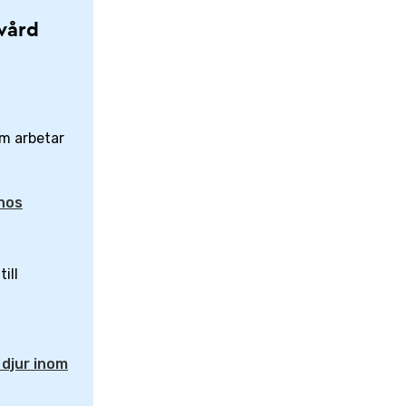
 vård
om arbetar
 hos
ill
djur inom