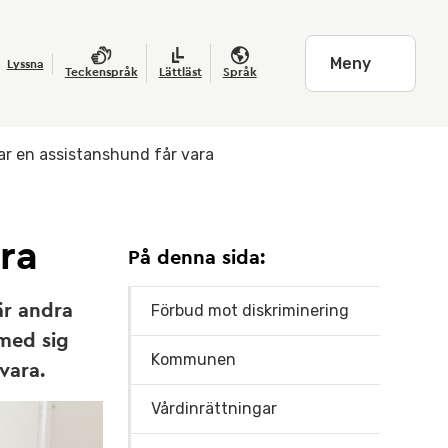
Meny
Lyssna
Teckenspråk
Lättläst
Språk
ar en assistanshund får vara
ara
På denna sida:
är andra
Förbud mot diskriminering
 med sig
Kommunen
vara.
Vårdinrättningar