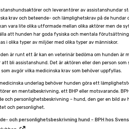
sistanshundsaktörer och leverantörer av assistanshundar stä
ska krav och beteende- och lämplighetskrav på de hundar d
an vara lite olika utformade mellan olika aktörer men de syft
älla att hunden har goda fysiska och mentala förutsättning
as i olika typer av miljöer med olika typer av människor.
den är runt ett år kan en veterinär bedöma om hunden är m
r att bli assistanshund. Det är aktören eller den person som 
som avgör vilka medicinska krav som behöver uppfyllas.
medicinska underlag behöver hunden göra ett lämplighetst
ktörer en mentalbeskrivning, ett BHP eller motsvarande. BPH
e och personlighetsbeskrivning – hund, den ger en bild av
tet och personlighet.
de- och personlighetsbeskrivning hund – BPH hos Sven