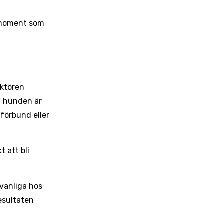
a moment som
aktören
tt hunden är
förbund eller
 att bli
vanliga hos
esultaten