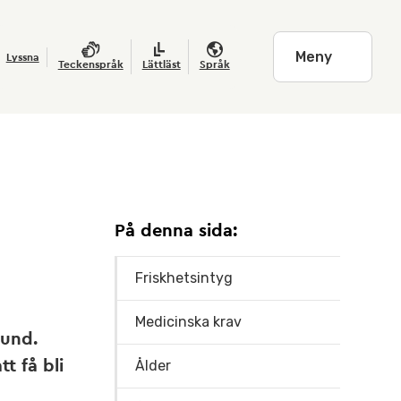
Meny
Lyssna
Teckenspråk
Lättläst
Språk
På denna sida:
Friskhetsintyg
Medicinska krav
hund.
t få bli
Ålder