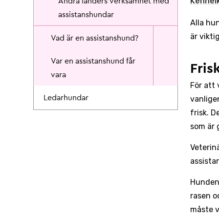
Kennel
Andra länders verksamhet med
assistanshundar
Alla hu
är vikt
Vad är en assistanshund?
Var en assistanshund får
Fris
vara
För att
Ledarhundar
vanlige
frisk. 
som är
Veterin
assista
Hunden 
rasen o
måste v