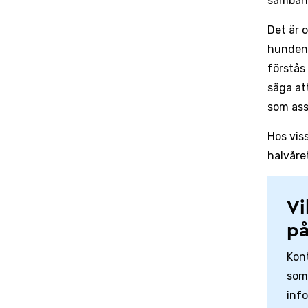
samband
Det är 
hunden 
förstås
säga at
som ass
Hos vis
halvåre
Vi
på
Kont
som 
info