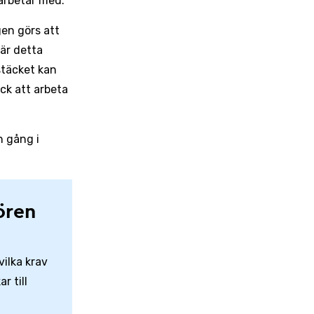
marbetar med.
gen görs att
 är detta
stäcket kan
ick att arbeta
n gång i
ören
vilka krav
r till