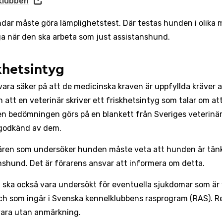
klubben
ndar måste göra lämplighetstest. Där testas hunden i olik
iga när den ska arbeta som just assistanshund.
khetsintyg
 vara säker på att de medicinska kraven är uppfyllda kräver 
n att en veterinär skriver ett friskhetsintyg som talar om a
Den bedömningen görs på en blankett från Sveriges veterinär
 godkänd av dem.
ären som undersöker hunden måste veta att hunden är tänkt
nshund. Det är förarens ansvar att informera om detta.
ska också vara undersökt för eventuella sjukdomar som är 
ch som ingår i Svenska kennelklubbens rasprogram (RAS). R
ara utan anmärkning.