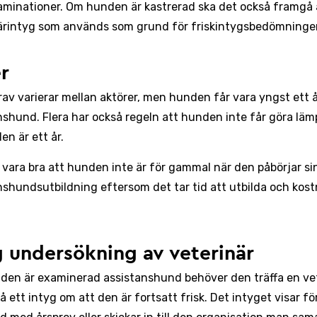
xaminationer. Om hunden är kastrerad ska det också framgå 
ärintyg som används som grund för friskintygsbedömninge
r
rav varierar mellan aktörer, men hunden får vara yngst ett å
nshund. Flera har också regeln att hunden inte får göra läm
en är ett år.
 vara bra att hunden inte är för gammal när den påbörjar si
nshundsutbildning eftersom det tar tid att utbilda och kos
g undersökning av veterinär
den är examinerad assistanshund behöver den träffa en vet
å ett intyg om att den är fortsatt frisk. Det intyget visar fö