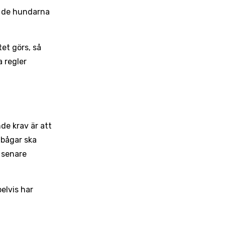
e de hundarna
et görs, så
a regler
de krav är att
mbågar ska
 senare
elvis har