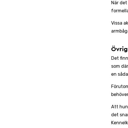
När det
formell
Vissa a
armbåg
Övrig
Det fin
som där
en såda
Förutom
behöver
Att hun
det sna
Kennelk