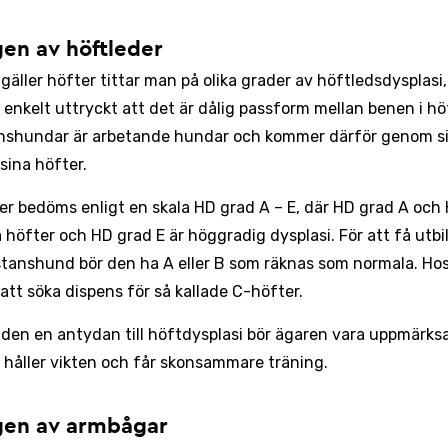
en av höftleder
gäller höfter tittar man på olika grader av höftledsdysplasi
 enkelt uttryckt att det är dålig passform mellan benen i hö
nshundar är arbetande hundar och kommer därför genom sitt
 sina höfter.
er bedöms enligt en skala HD grad A – E, där HD grad A och 
 höfter och HD grad E är höggradig dysplasi. För att få utb
sistanshund bör den ha A eller B som räknas som normala. Hos
 att söka dispens för så kallade C-höfter.
den en antydan till höftdysplasi bör ägaren vara uppmärks
håller vikten och får skonsammare träning.
gen av armbågar