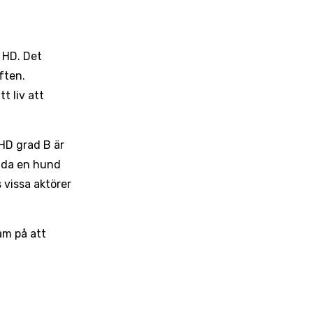
, HD. Det
ften.
 liv att
HD grad B är
ilda en hund
 vissa aktörer
am på att