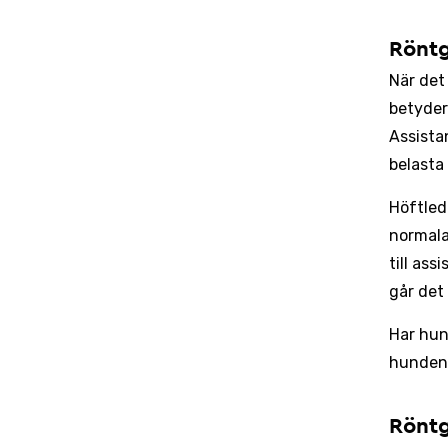
Röntg
När det 
betyder
Assista
belasta
Höftled
normala
till as
går det
Har hun
hunden 
Rönt