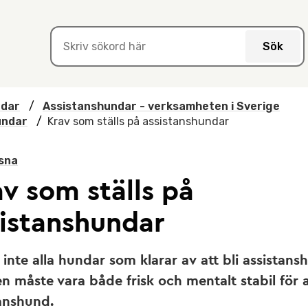
Sök
ndar
/
Assistanshundar - verksamheten i Sverige
undar
/
Krav som ställs på assistanshundar
sna
v som ställs på
sistanshundar
 inte alla hundar som klarar av att bli assistans
 måste vara både frisk och mentalt stabil för at
anshund.