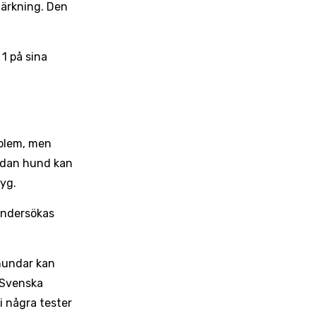
märkning. Den
1 på sina
oblem, men
sådan hund kan
yg.
undersökas
shundar kan
t Svenska
i några tester