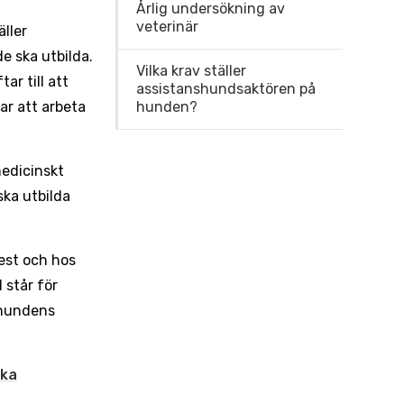
Årlig undersökning av
veterinär
ller
e ska utbilda.
Vilka krav ställer
ar till att
assistanshundsaktören på
ar att arbeta
hunden?
edicinskt
ska utbilda
est och hos
 står för
 hundens
ska