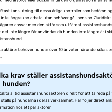
 med årsprov eller skickar in till den organisation man sa
oftast i anslutning till dessa årliga kontroller som bedömnin
inte längre kan arbeta utan behöver gå i pension. Juridiskt
 ägaren ansvar men den aktör som utfärdat assistanshund
t det inte längre får användas då hunden inte längre är i sk
istanshund.
sa aktörer behöver hundar över 10 år veterinärundersökas e
t.
lka krav ställer assistanshundsakt
 hunden?
akta alltid assistanshundsaktören direkt för att ta reda på 
ställs på hundarna i deras verksamhet. Här följer direktlänka
rmation hos ett par aktörer.