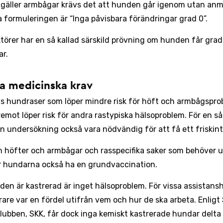
 gäller armbågar krävs det att hunden går igenom utan an
a formuleringen är “Inga påvisbara förändringar grad 0”.
ktörer har en så kallad särskild prövning om hunden får grad 
ar.
a medicinska krav
ns hundraser som löper mindre risk för höft och armbågspr
emot löper risk för andra rastypiska hälsoproblem. För en 
n undersökning också vara nödvändig för att få ett friskint
 höfter och armbågar och rasspecifika saker som behöver 
 hundarna också ha en grundvaccination.
den är kastrerad är inget hälsoproblem. För vissa assistan
rare var en fördel utifrån vem och hur de ska arbeta. Enlig
lubben, SKK, får dock inga kemiskt kastrerade hundar delta 