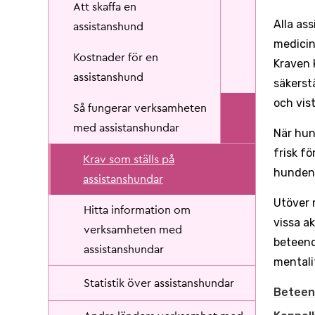
Att skaffa en
Alla as
assistanshund
medicin
Kostnader för en
Kraven k
assistanshund
säkerst
och vist
Så fungerar verksamheten
med assistanshundar
När hun
frisk fö
Krav som ställs på
hunden 
assistanshundar
Utöver 
Hitta information om
vissa a
verksamheten med
beteend
assistanshundar
mentali
Statistik över assistanshundar
Beteen