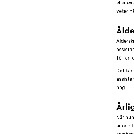
eller e
veterin
Ålde
Åldersk
assista
förrän d
Det kan
assista
hög.
Årli
När hun
år och f