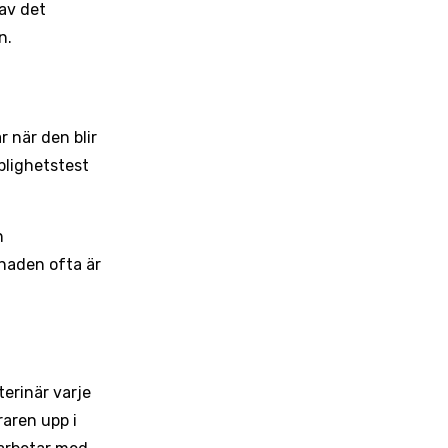
av det
n.
r när den blir
plighetstest
n
tnaden ofta är
erinär varje
raren upp i