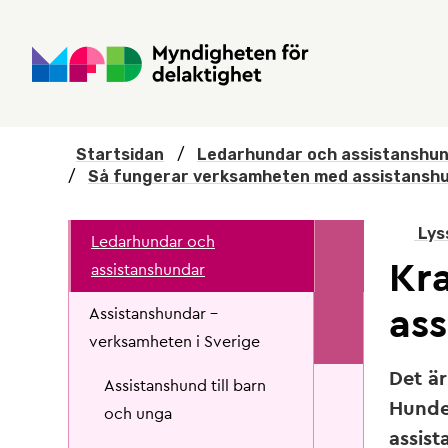
Hoppa till huvudmenyn
Till startsidan
Nyheter
Till sök
Kontakta oss
Om webbplatsen
Startsidan
/
Ledarhundar och assistanshu
/
Så fungerar verksamheten med assistansh
Lys
Ledarhundar och
Kra
assistanshundar
as
Assistanshundar -
verksamheten i Sverige
Det är
Assistanshund till barn
Hunden
och unga
assist