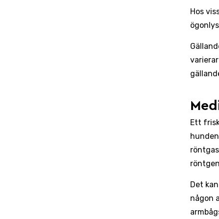
Hos vis
ögonlysa
Gälland
varierar
gälland
Medi
Ett fri
hunden 
röntgas
röntgen
Det kan
någon a
armbågs