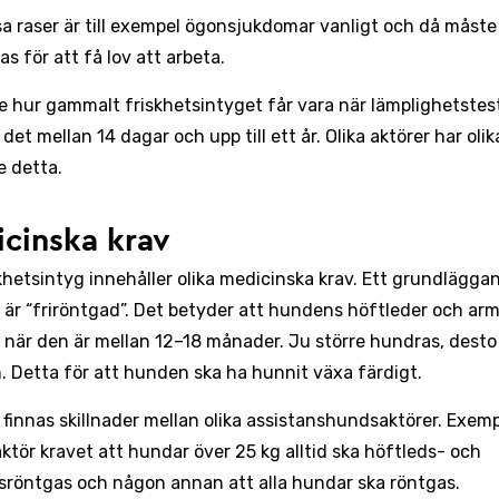
sa raser är till exempel ögonsjukdomar vanligt och då måst
s för att få lov att arbeta.
e hur gammalt friskhetsintyget får vara när lämplighetstest
 det mellan 14 dagar och upp till ett år. Olika aktörer har olik
e detta.
cinska krav
skhetsintyg innehåller olika medicinska krav. Ett grundläggan
är “friröntgad”. Det betyder att hundens höftleder och ar
 när den är mellan 12–18 månader. Ju större hundras, desto
. Detta för att hunden ska ha hunnit växa färdigt.
 finnas skillnader mellan olika assistanshundsaktörer. Exemp
ktör kravet att hundar över 25 kg alltid ska höftleds- och
röntgas och någon annan att alla hundar ska röntgas.