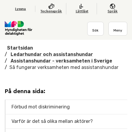
Hoppa till huvudmenyn
Till startsidan
Nyheter
Till sök
Kontakta oss
Om webbplatsen
Lyssna
Teckenspråk
Lättläst
Språk
Sök
Meny
Startsidan
/
Ledarhundar och assistanshundar
/
Assistanshundar - verksamheten i Sverige
/
Så fungerar verksamheten med assistanshundar
På denna sida:
Förbud mot diskriminering
Varför är det så olika mellan aktörer?