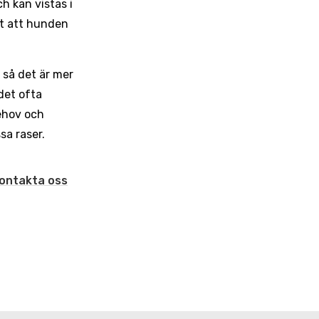
ch kan vistas i
igt att hunden
 så det är mer
det ofta
behov och
ssa raser.
ontakta oss