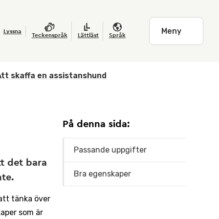
Meny
Lyssna
Teckenspråk
Lättläst
Språk
Att skaffa en assistanshund
På denna sida:
Passande uppgifter
tt det bara
Bra egenskaper
nte.
 att tänka över
kaper som är