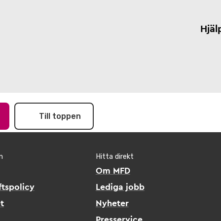
Hjäl
Till toppen
n
Hitta direkt
Om MFD
tspolicy
Lediga jobb
t
Nyheter
Presservice