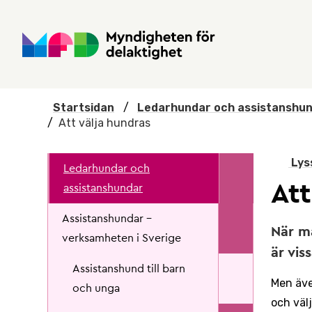
Hoppa till huvudmenyn
Till startsidan
Nyheter
Till sök
Kontakta oss
Om webbplatsen
Startsidan
/
Ledarhundar och assistanshu
/
Att välja hundras
Lys
Ledarhundar och
Att
assistanshundar
Assistanshundar -
När ma
verksamheten i Sverige
är vis
Assistanshund till barn
Men även
och unga
och väl