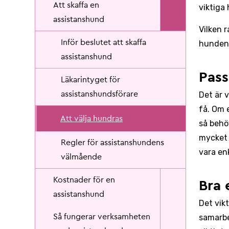
Att skaffa en
viktiga
assistanshund
Vilken 
Inför beslutet att skaffa
hunden 
assistanshund
Pass
Läkarintyget för
assistanshundsförare
Det är 
få. Om 
Att välja hundras
så behö
mycket 
Regler för assistanshundens
vara en
välmående
Kostnader för en
Bra 
assistanshund
Det vik
Så fungerar verksamheten
samarbe