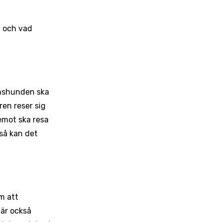
n och vad
anshunden ska
en reser sig
emot ska resa
 så kan det
m att
 är också