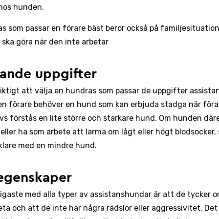
 hos hunden.
ras som passar en förare bäst beror också på familjesituatio
ska göra när den inte arbetar
ande uppgifter
viktigt att välja en hundras som passar de uppgifter assist
en förare behöver en hund som kan erbjuda stadga när förar
vs förstås en lite större och starkare hund. Om hunden där
eller ha som arbete att larma om lågt eller högt blodsocker,
klare med en mindre hund.
egenskaper
tigaste med alla typer av assistanshundar är att de tycker o
ta och att de inte har några rädslor eller aggressivitet. Det