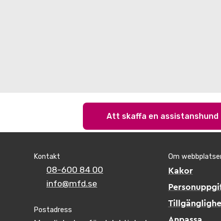
Att skaffa en assistanshund
Kontakt
Om webbplatse
08-600 84 00
Kakor
info@mfd.se
Personuppgif
Tillgänglighe
Postadress
Anpassa