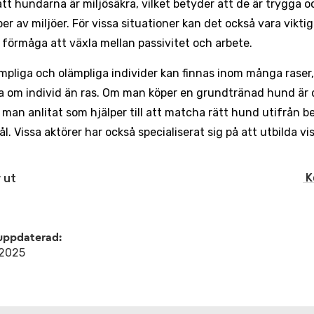
att hundarna är miljösäkra, vilket betyder att de är trygga o
per av miljöer. För vissa situationer kan det också vara vikt
 förmåga att växla mellan passivitet och arbete.
mpliga och olämpliga individer kan finnas inom många raser,
a om individ än ras. Om man köper en grundtränad hund är 
 man anlitat som hjälper till att matcha rätt hund utifrån 
. Vissa aktörer har också specialiserat sig på att utbilda vi
K
 ut
uppdaterad:
 2025