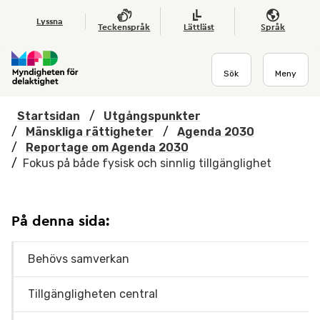
Hoppa till huvudmenyn
Till startsidan
Nyheter
Till sök
Kontakta oss
Om webbplatsen
Lyssna
Teckenspråk
Lättläst
Språk
Sök
Meny
Startsidan
/
Utgångspunkter
/
Mänskliga rättigheter
/
Agenda 2030
/
Reportage om Agenda 2030
/
Fokus på både fysisk och sinnlig tillgänglighet
På denna sida:
Behövs samverkan
Tillgängligheten central