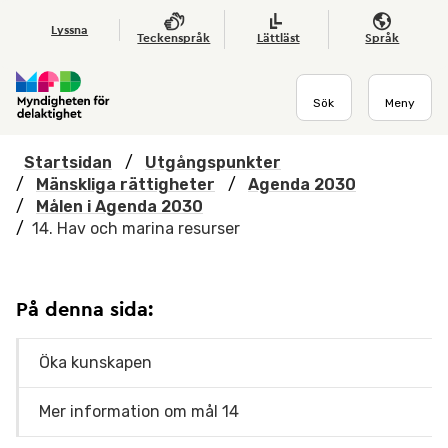
Hoppa till huvudmenyn
Till startsidan
Nyheter
Till sök
Kontakta oss
Om webbplatsen
Lyssna
Teckenspråk
Lättläst
Språk
Sök
Meny
Startsidan
/
Utgångspunkter
/
Mänskliga rättigheter
/
Agenda 2030
/
Målen i Agenda 2030
/
14. Hav och marina resurser
På denna sida:
Öka kunskapen
Mer information om mål 14