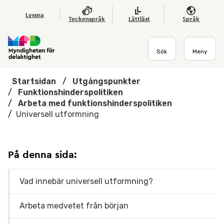
Hoppa till huvudmenyn
Till startsidan
Nyheter
Till sök
Kontakta oss
Om webbplatsen
Lyssna
Teckenspråk
Lättläst
Språk
Sök
Meny
Startsidan
/
Utgångspunkter
/
Funktionshinderspolitiken
/
Arbeta med funktionshinderspolitiken
/
Universell utformning
På denna sida:
Vad innebär universell utformning?
Arbeta medvetet från början