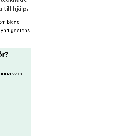
ill hjälp.
som bland
 myndighetens
ör?
kunna vara