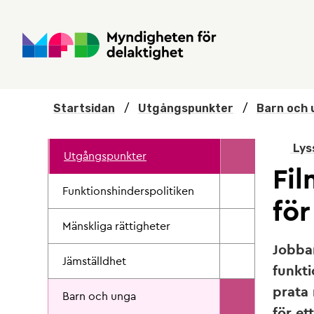
Hoppa till huvudmenyn
Till startsidan
Nyheter
Till sök
Kontakta oss
Om webbplatsen
Startsidan
/
Utgångspunkter
/
Barn och 
Lys
Utgångspunkter
Fi
Funktionshinderspolitiken
för
Mänskliga rättigheter
Jobba
Jämställdhet
funkti
prata 
Barn och unga
för e