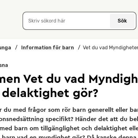
Sök
unga
/
Information för barn
/
Vet du vad Myndigheten
sna
lmen Vet du vad Myndig
 delaktighet gör?
r du med frågor som rör barn generellt eller b
onsnedsättning specifikt? Händer det att du b
med barn om tillgänglighet och delaktighet elle
tt barn vad en myndighet gör? Då kanske denna