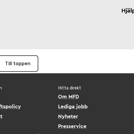
Hjäl
Till toppen
n
Hitta direkt
Om MFD
tspolicy
Lediga jobb
t
Nyheter
Presservice