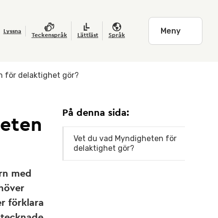
Meny
Lyssna
Teckenspråk
Lättläst
Språk
 för delaktighet gör?
På denna sida:
heten
Vet du vad Myndigheten för
delaktighet gör?
arn med
ehöver
r förklara
 tecknade