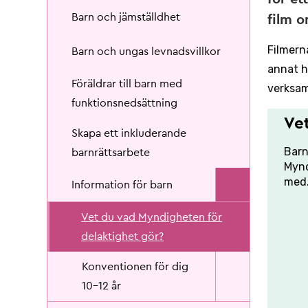
Barn och jämställdhet
film o
Filmern
Barn och ungas levnadsvillkor
annat h
Föräldrar till barn med
verksam
funktionsnedsättning
Ve
Skapa ett inkluderande
Barn
barnrättsarbete
Mynd
med
Information för barn
Vet du vad Myndigheten för
delaktighet gör?
Konventionen för dig
10-12 år