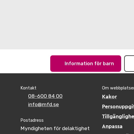
Information för barn
Kontakt
Om webbplatse
08-600 84 00
Kakor
info@mfd.se
Personuppgif
Tillgänglighe
Postadress
Anpassa
Myndigheten för delaktighet