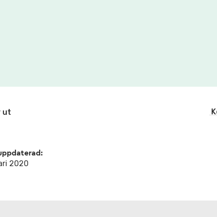
K
 ut
uppdaterad:
ari 2020