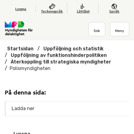
Hoppa till huvudmenyn
Till startsidan
Nyheter
Till sök
Kontakta oss
Om webbplatsen
Lyssna
Teckenspråk
Lättläst
Språk
Sök
Meny
Startsidan
/
Uppföljning och statistik
/
Uppföljning av funktionshinderpolitiken
/
Återkoppling till strategiska myndigheter
/
Polismyndigheten
På denna sida:
Ladda ner
Lyssna