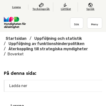
Hoppa till huvudmenyn
Till startsidan
Nyheter
Till sök
Kontakta oss
Om webbplatsen
Lyssna
Teckenspråk
Lättläst
Språk
Sök
Meny
Startsidan
/
Uppföljning och statistik
/
Uppföljning av funktionshinderpolitiken
/
Återkoppling till strategiska myndigheter
/
Boverket
På denna sida:
Ladda ner
Lyssna