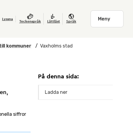
Meny
Lyssna
Teckenspråk
Lättläst
Språk
till kommuner
/
Vaxholms stad
På denna sida:
en,
Ladda ner
ella siffror