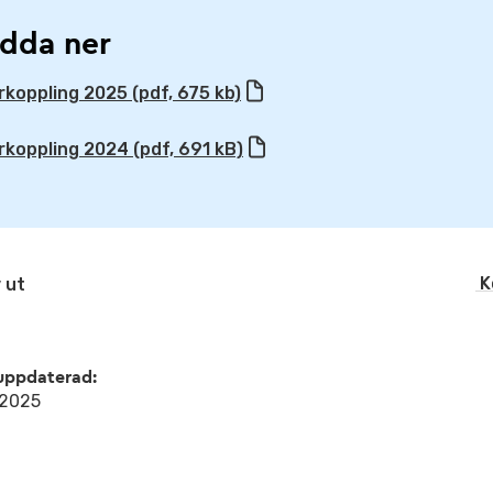
dda ner
rkoppling 2025 (pdf, 675 kb)
rkoppling 2024 (pdf, 691 kB)
K
 ut
uppdaterad:
l 2025