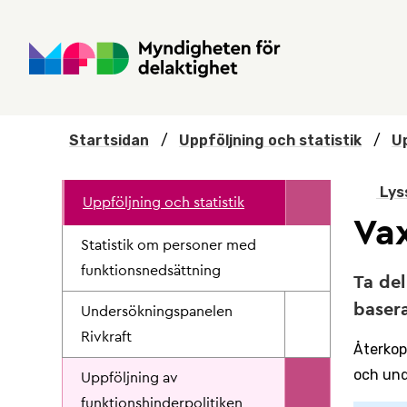
Hoppa till huvudmenyn
Till startsidan
Nyheter
Till sök
Kontakta oss
Om webbplatsen
Startsidan
/
Uppföljning och statistik
/
Up
Lys
Uppföljning och statistik
Va
Statistik om personer med
funktionsnedsättning
Ta del
basera
Undersökningspanelen
Rivkraft
Återkop
och und
Uppföljning av
funktionshinderpolitiken