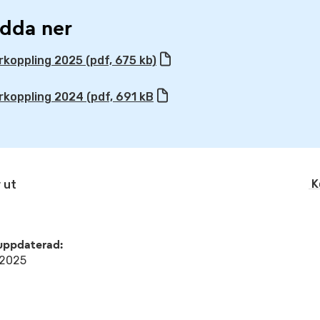
dda ner
rkoppling 2025 (pdf, 675 kb)
rkoppling 2024 (pdf, 691 kB
K
 ut
uppdaterad:
l 2025