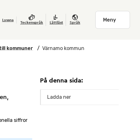
Meny
Lyssna
Teckenspråk
Lättläst
Språk
till kommuner
/
Värnamo kommun
På denna sida:
en,
Ladda ner
ella siffror