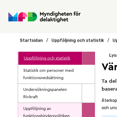
Hoppa till huvudmenyn
Till startsidan
Nyheter
Till sök
Kontakta oss
Om webbplatsen
Startsidan
/
Uppföljning och statistik
/
Up
Lys
Uppföljning och statistik
Vä
Statistik om personer med
funktionsnedsättning
Ta del
basera
Undersökningspanelen
Rivkraft
Återkop
och und
Uppföljning av
funktionshinderpolitiken