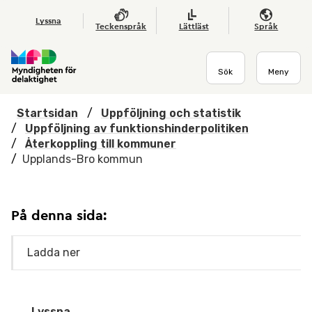
Hoppa till huvudmenyn
Till startsidan
Nyheter
Till sök
Kontakta oss
Om webbplatsen
Lyssna
Teckenspråk
Lättläst
Språk
Sök
Meny
Startsidan
/
Uppföljning och statistik
/
Uppföljning av funktionshinderpolitiken
/
Återkoppling till kommuner
/
Upplands-Bro kommun
På denna sida:
Ladda ner
Lyssna