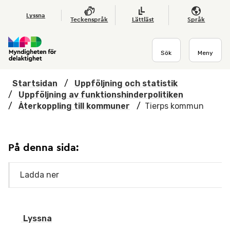
Hoppa till huvudmenyn
Till startsidan
Nyheter
Till sök
Kontakta oss
Om webbplatsen
Lyssna
Teckenspråk
Lättläst
Språk
Sök
Meny
Startsidan
/
Uppföljning och statistik
/
Uppföljning av funktionshinderpolitiken
/
Återkoppling till kommuner
/
Tierps kommun
På denna sida:
Ladda ner
Lyssna