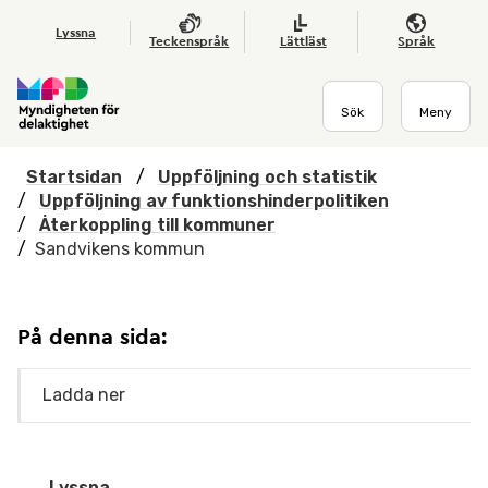
Hoppa till huvudmenyn
Till startsidan
Nyheter
Till sök
Kontakta oss
Om webbplatsen
Lyssna
Teckenspråk
Lättläst
Språk
Sök
Meny
Startsidan
/
Uppföljning och statistik
/
Uppföljning av funktionshinderpolitiken
/
Återkoppling till kommuner
/
Sandvikens kommun
På denna sida:
Ladda ner
Lyssna