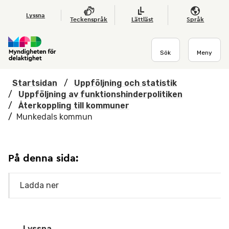
Hoppa till huvudmenyn
Till startsidan
Nyheter
Till sök
Kontakta oss
Om webbplatsen
Lyssna
Teckenspråk
Lättläst
Språk
Sök
Meny
Startsidan
/
Uppföljning och statistik
/
Uppföljning av funktionshinderpolitiken
/
Återkoppling till kommuner
/
Munkedals kommun
På denna sida:
Ladda ner
Lyssna