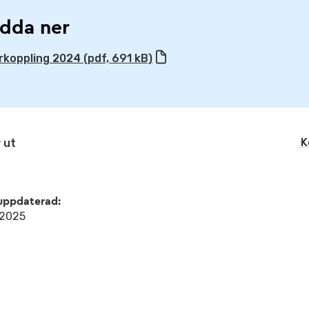
dda ner
rkoppling 2024 (pdf, 691 kB)
K
 ut
uppdaterad:
l 2025