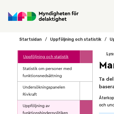
Hoppa till huvudmenyn
Till startsidan
Nyheter
Till sök
Kontakta oss
Om webbplatsen
Startsidan
/
Uppföljning och statistik
/
Up
Lys
Uppföljning och statistik
Ma
Statistik om personer med
funktionsnedsättning
Ta del
basera
Undersökningspanelen
Rivkraft
Återkop
och und
Uppföljning av
funktionshinderpolitiken