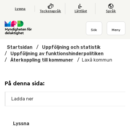
Hoppa till huvudmenyn
Till startsidan
Nyheter
Till sök
Kontakta oss
Om webbplatsen
Lyssna
Teckenspråk
Lättläst
Språk
Sök
Meny
Startsidan
/
Uppföljning och statistik
/
Uppföljning av funktionshinderpolitiken
/
Återkoppling till kommuner
/
Laxå kommun
På denna sida:
Ladda ner
Lyssna