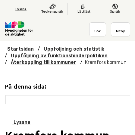
Hoppa till huvudmenyn
Till startsidan
Nyheter
Till sök
Kontakta oss
Om webbplatsen
Lyssna
Teckenspråk
Lättläst
Språk
Sök
Meny
Startsidan
/
Uppföljning och statistik
/
Uppföljning av funktionshinderpolitiken
/
Återkoppling till kommuner
/
Kramfors kommun
På denna sida:
Lyssna