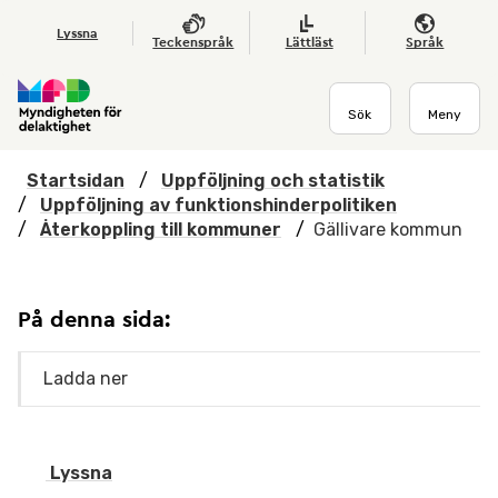
Hoppa till huvudmenyn
Till startsidan
Nyheter
Till sök
Kontakta oss
Om webbplatsen
Lyssna
Teckenspråk
Lättläst
Språk
Sök
Meny
Startsidan
/
Uppföljning och statistik
/
Uppföljning av funktionshinderpolitiken
/
Återkoppling till kommuner
/
Gällivare kommun
På denna sida:
Ladda ner
Lyssna