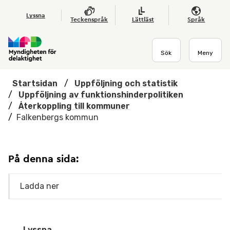
Hoppa till huvudmenyn
Till startsidan
Nyheter
Till sök
Kontakta oss
Om webbplatsen
Lyssna
Teckenspråk
Lättläst
Språk
Sök
Meny
Startsidan
/
Uppföljning och statistik
/
Uppföljning av funktionshinderpolitiken
/
Återkoppling till kommuner
/
Falkenbergs kommun
På denna sida:
Ladda ner
Lyssna