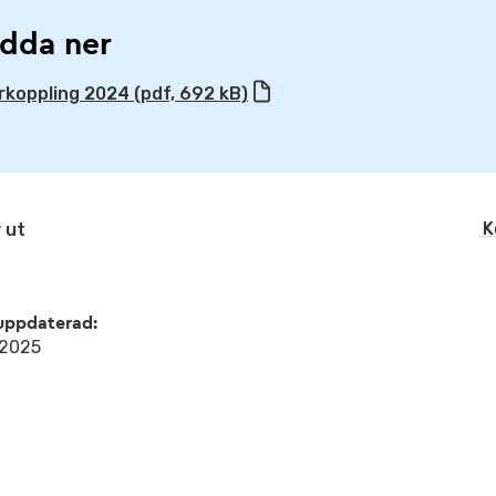
dda ner
rkoppling 2024 (pdf, 692 kB)
K
 ut
uppdaterad:
l 2025