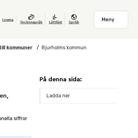
Meny
Lyssna
Teckenspråk
Lättläst
Språk
till kommuner
/
Bjurholms kommun
På denna sida:
en,
Ladda ner
ella siffror