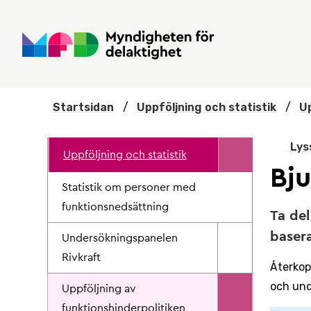
Hoppa till huvudmenyn
Till startsidan
Nyheter
Till sök
Kontakta oss
Om webbplatsen
Startsidan
/
Uppföljning och statistik
/
Up
Lys
Uppföljning och statistik
Bj
Statistik om personer med
funktionsnedsättning
Ta del
basera
Undersökningspanelen
Rivkraft
Återkop
och und
Uppföljning av
funktionshinderpolitiken