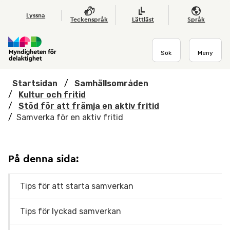
Hoppa till huvudmenyn
Till startsidan
Nyheter
Till sök
Kontakta oss
Om webbplatsen
Lyssna
Teckenspråk
Lättläst
Språk
Sök
Meny
Startsidan
/
Samhällsområden
/
Kultur och fritid
/
Stöd för att främja en aktiv fritid
/
Samverka för en aktiv fritid
På denna sida:
Tips för att starta samverkan
Tips för lyckad samverkan