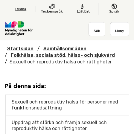
Hoppa till huvudmenyn
Till startsidan
Nyheter
Till sök
Kontakta oss
Om webbplatsen
Lyssna
Teckenspråk
Lättläst
Språk
Sök
Meny
Startsidan
/
Samhällsområden
/
Folkhälsa, sociala stöd, hälso- och sjukvård
/
Sexuell och reproduktiv hälsa och rättigheter
På denna sida:
Sexuell och reproduktiv hälsa för personer med
funktionsnedsättning
Uppdrag att stärka och främja sexuell och
reproduktiv hälsa och rättigheter