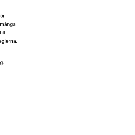
för
i många
ill
reglerna.
g.