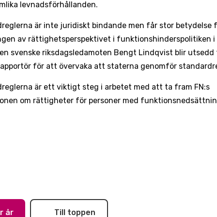
mlika levnadsförhållanden.
reglerna är inte juridiskt bindande men får stor betydelse 
ngen av rättighetsperspektivet i funktionshinderspolitiken 
Den svenske riksdagsledamoten Bengt Lindqvist blir utsedd t
 rapportör för att övervaka att staterna genomför standard
reglerna är ett viktigt steg i arbetet med att ta fram FN:s
onen om rättigheter för personer med funktionsnedsättnin
r år
Till toppen