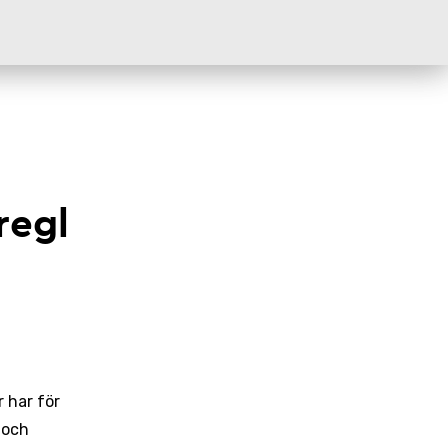
regl
r har för
 och