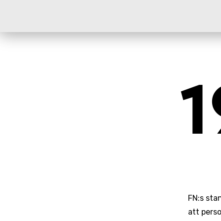
1
FN:s sta
att pers