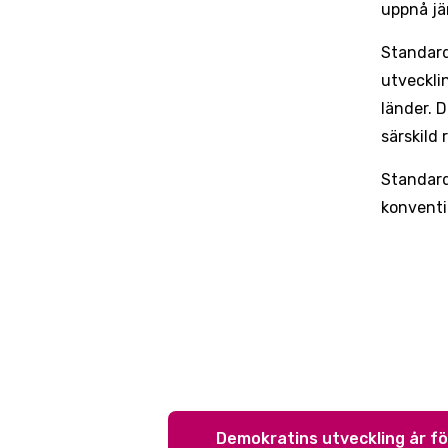
uppnå jä
Standard
utveckli
länder. 
särskild
Standard
konventi
Demokratins utveckling år fö