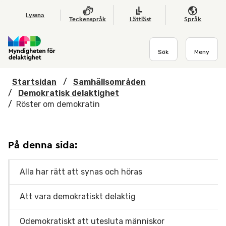
Hoppa till huvudmenyn
Till startsidan
Nyheter
Till sök
Kontakta oss
Om webbplatsen
Lyssna
Teckenspråk
Lättläst
Språk
Sök
Meny
Startsidan
/
Samhällsområden
/
Demokratisk delaktighet
/
Röster om demokratin
På denna sida:
Alla har rätt att synas och höras
Att vara demokratiskt delaktig
Odemokratiskt att utesluta människor