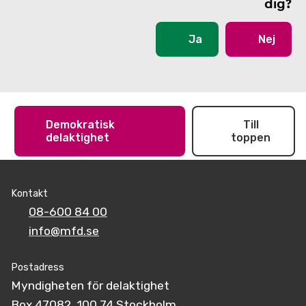
dig?
Ja
Nej
Demokratisk
Till
delaktighet
toppen
Kontakt
08-600 84 00
info@mfd.se
Postadress
Myndigheten för delaktighet
Box 47082, 100 74 Stockholm