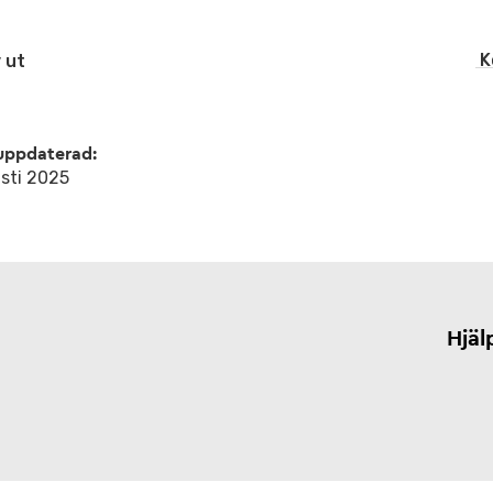
K
 ut
uppdaterad:
sti 2025
Hjäl