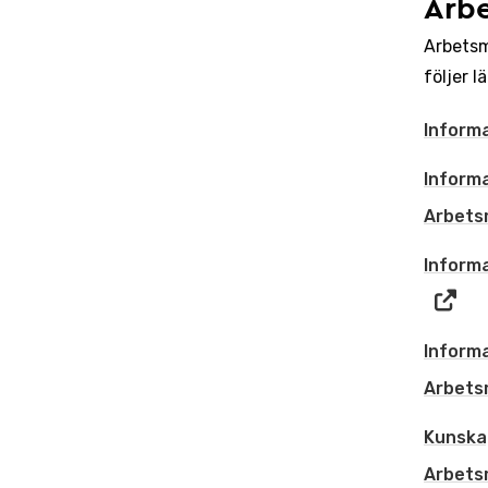
Arbe
Arbetsm
följer l
Informa
Informa
Arbets
Informa
Informa
Arbets
Kunska
Arbets