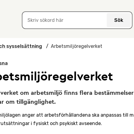
Sök
ch sysselsättning
/
Arbetsmiljöregelverket
sna
betsmiljöregelverket
lverket om arbetsmiljö finns flera bestämmelse
r om tillgänglighet.
iljölagen anger att arbetsförhållandena ska anpassas till 
örutsättningar i fysiskt och psykiskt avseende.