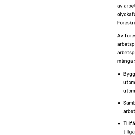
av arbet
olycksf
Föreskri
Av före
arbetsp
arbetspl
många s
Bygg
utomh
utom
Samba
arbet
Tillf
tillg