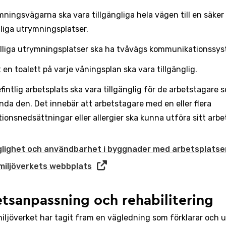
ningsvägarna ska vara tillgängliga hela vägen till en säker pla
älliga utrymningsplatser.
fälliga utrymningsplatser ska ha tvåvägs kommunikationssys
 en toalett på varje våningsplan ska vara tillgänglig.
fintlig arbetsplats ska vara tillgänglig för de arbetstagare
da den. Det innebär att arbetstagare med en eller flera
ionsnedsättningar eller allergier ska kunna utföra sitt arbe
glighet och användbarhet i byggnader med arbetsplatse
miljöverkets webbplats
tsanpassning och rehabilitering
iljöverket har tagit fram en vägledning som förklarar och u