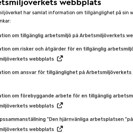
tsmiljöverkets webbplats
iljöverket har samlat information om tillgänglighet på sin 
änkar:
tion om tillgänglig arbetsmiljö på Arbetsmiljöverkets w
tion om risker och åtgärder för en tillgänglig arbetsmilj
miljöverkets webbplats
tion om ansvar för tillgänglighet på Arbetsmiljöverket
tion om förebyggande arbete för en tillgänglig arbetsmi
miljöverkets webbplats
pssammanställning "Den hjärnvänliga arbetsplatsen "på
miljöverkets webbplats