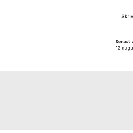
Skriv
Senast 
12 augu