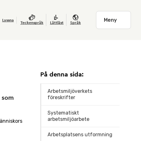
Meny
Lyssna
Teckenspråk
Lättläst
Språk
På denna sida:
Arbetsmiljöverkets
föreskrifter
r som
Systematiskt
arbetsmiljöarbete
människors
Arbetsplatsens utformning