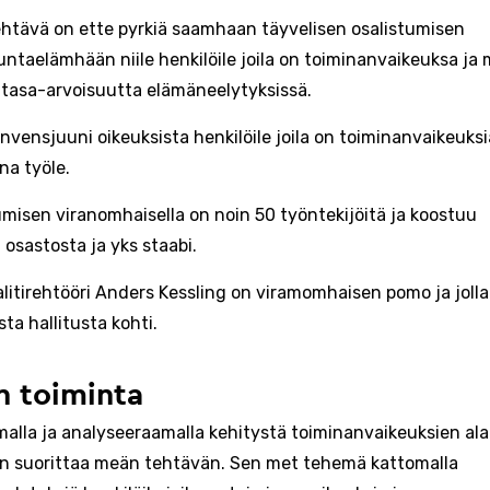
htävä on ette pyrkiä saamhaan täyvelisen osalistumisen
untaelämhään niile henkilöile joila on toiminanvaikeuksa ja
 tasa-arvoisuutta elämäneelytyksissä.
onvensjuuni oikeuksista henkilöile joila on toiminanvaikeuks
na työle.
umisen viranomhaisella on noin 50 työntekijöitä ja koostuu
 osastosta ja yks staabi.
litirehtööri Anders Kessling on viramomhaisen pomo ja joll
ta hallitusta kohti.
 toiminta
alla ja analyseeraamalla kehitystä toiminanvaikeuksien al
n suorittaa meän tehtävän. Sen met tehemä kattomalla