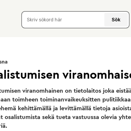
Sök
sna
alistumisen viranomhais
tumisen viranomhainen on tietolaitos joka eistä
aan toimheen toiminanvaikeuksitten pulitiikka
hemä kehittämällä ja levittämällä tietoja asioist
t osalistumista sekä tueta vastuussa olevia yhte
iä.