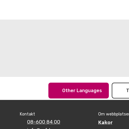
Other Languages
T
Kontakt
Om webbplatse
08-600 84 00
Kakor