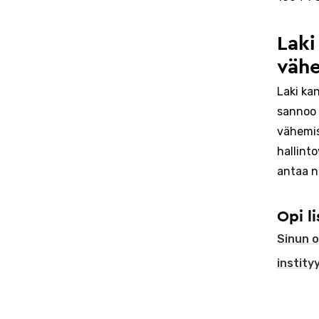
Laki
vähe
Laki kan
sannoo e
vähemis
hallint
antaa n
Opi li
Sinun o
instity