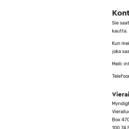
Kont
Sie saa
kautta.
Kun mei
joka sa
Meili: 
Telefoo
Viera
Myndigh
Vierail
Box 47
100 74 