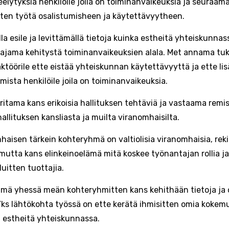
elytyksiä henkilöile joila on toiminanvaikeuksia ja seuraamal
tten työtä osalistumisheen ja käytettävyytheen.
la esile ja levittämällä tietoja kuinka estheitä yhteiskunn
 ajama kehitystä toiminanvaikeuksien alala. Met annama tu
aktöörile ette eistää yhteiskunnan käytettävyyttä ja ette lis
mista henkilöile joila on toiminanvaikeuksia.
ritama kans erikoisia hallituksen tehtäviä ja vastaama remish
allituksen kansliasta ja muilta viranomhaisilta.
haisen tärkein kohteryhmä on valtiolisia viranomhaisia, reki
 mutta kans elinkeinoelämä mitä koskee työnantajan rollia j
luitten tuottajia.
imä yhessä meän kohteryhmitten kans kehithään tietoja ja 
Yks lähtökohta työssä on ette kerätä ihmisitten omia kokem
 estheitä yhteiskunnassa.