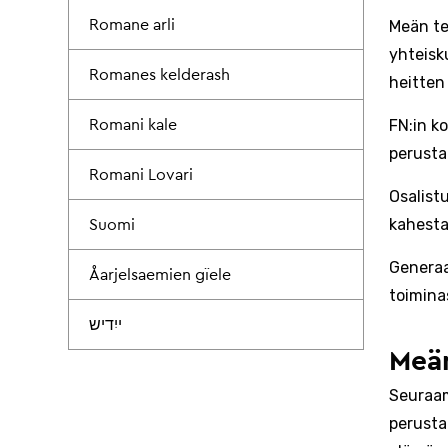
Romane arli
Meän te
yhteisk
Romanes kelderash
heitten
FN:in k
Romani kale
perusta
Romani Lovari
Osalist
kahesta
Suomi
Generaa
Åarjelsaemien gïele
toiminas
ייִדיש
Meän
Seuraam
perusta