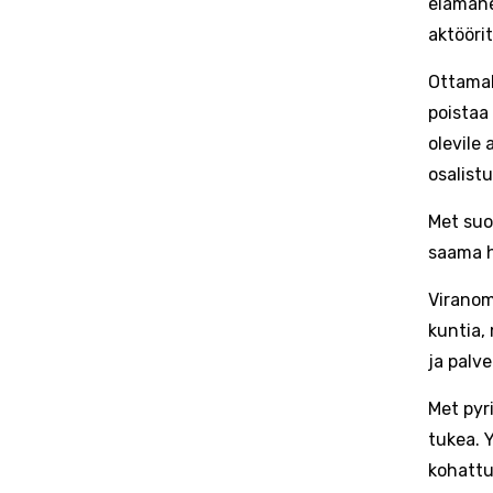
elämäne
aktööri
Ottamal
poistaa
olevile 
osalistu
Met suo
saama h
Viranom
kuntia,
ja palve
Met pyr
tukea. 
kohattu