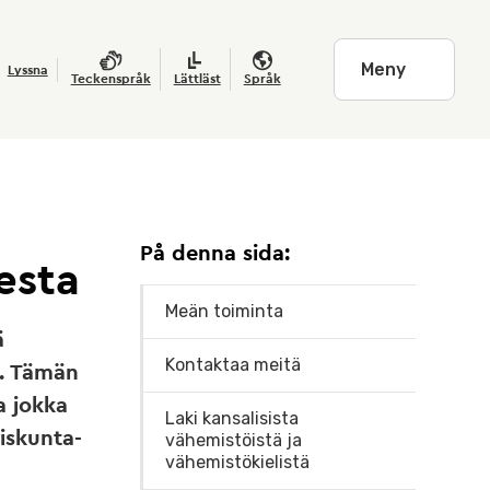
Meny
Lyssna
Teckenspråk
Lättläst
Språk
På denna sida:
esta
Meän toiminta
ä
Kontaktaa meitä
a. Tämän
a jokka
Laki kansalisista
iskunta-
vähemistöistä ja
vähemistökielistä