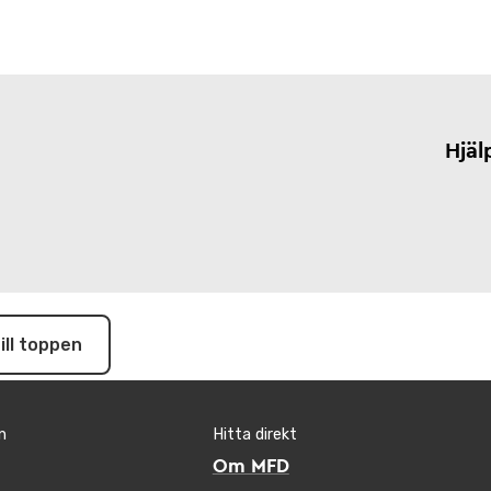
Hjäl
ill toppen
n
Hitta direkt
Om MFD