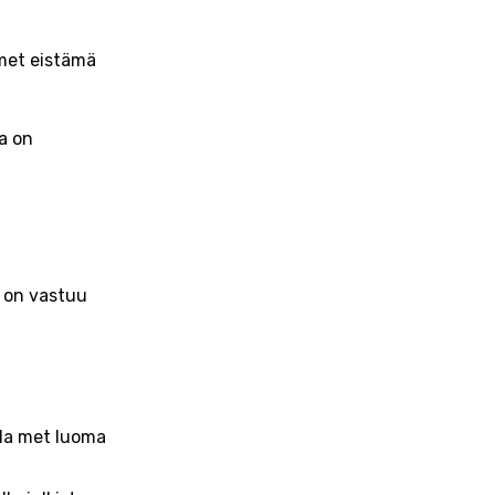
 met eistämä
ia on
a on vastuu
ala met luoma