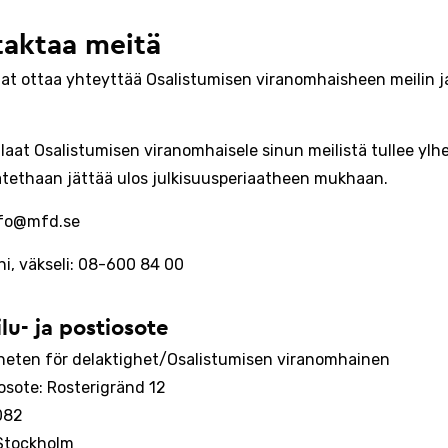
aktaa meitä
tat ottaa yhteyttää Osalistumisen viranomhaisheen meilin j
laat Osalistumisen viranomhaisele sinun meilistä tullee ylhe
atethaan jättää ulos julkisuusperiaatheen mukhaan.
info@mfd.se
ni, väkseli: 08-600 84 00
ilu- ja postiosote
eten för delaktighet/Osalistumisen viranomhainen
uosote: Rosterigränd 12
082
Stockholm