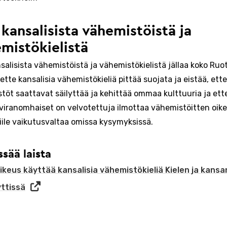
 kansalisista vähemistöistä ja
mistökielistä
salisista vähemistöistä ja vähemistökielistä jällaa koko Ruot
tte kansalisia vähemistökieliä pittää suojata ja eistää, ette
töt saattavat säilyttää ja kehittää ommaa kulttuuria ja ett
oviranomhaiset on velvotettuja ilmottaa vähemistöitten oike
iile vaikutusvaltaa omissa kysymyksissä.
ssää laista
ikeus käyttää kansalisia vähemistökieliä Kielen ja kans
yttissä