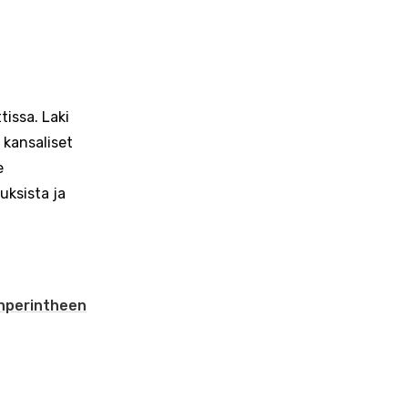
tissa. Laki
 kansaliset
e
uksista ja
anperintheen