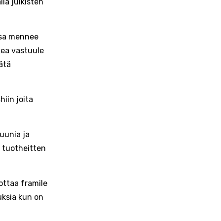
la julkisten
assa mennee
kea vastuule
ätä
iin joita
uunia ja
a tuotheitten
ottaa framile
uksia kun on