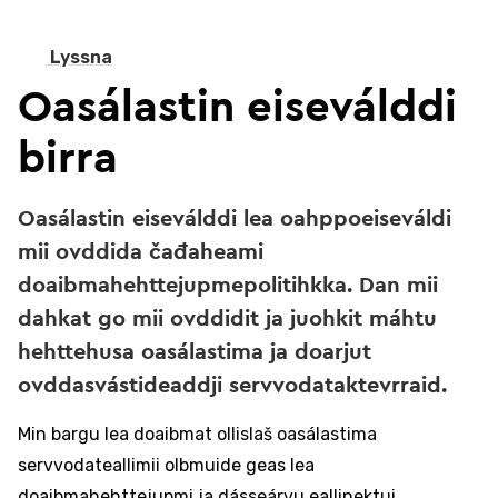
Lyssna
Oasálastin eiseválddi
birra
Oasálastin eiseválddi lea oahppoeiseváldi
mii ovddida čađaheami
doaibmahehttejupmepolitihkka. Dan mii
dahkat go mii ovddidit ja juohkit máhtu
hehttehusa oasálastima ja doarjut
ovddasvástideaddji servvodataktevrraid.
Min bargu lea doaibmat ollislaš oasálastima
servvodateallimii olbmuide geas lea
doaibmahehttejupmi ja dásseárvu eallinektui.