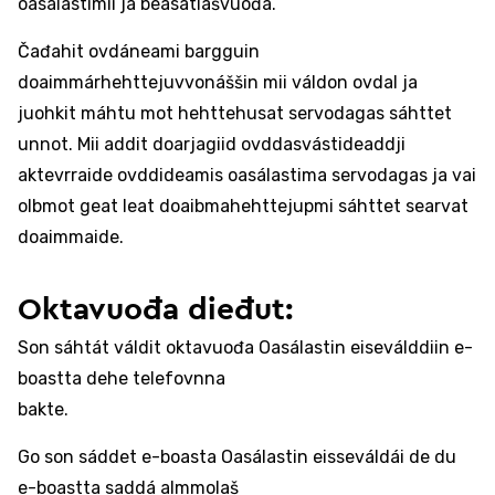
oasálastimii ja beasatlašvuođa.
Čađahit ovdáneami bargguin
doaimmárhehttejuvvonáššin mii váldon ovdal ja
juohkit máhtu mot hehttehusat servodagas sáhttet
unnot. Mii addit doarjagiid ovddasvástideaddji
aktevrraide ovddideamis oasálastima servodagas ja vai
olbmot geat leat doaibmahehttejupmi sáhttet searvat
doaimmaide.
Oktavuođa dieđut:
Son sáhtát váldit oktavuođa Oasálastin eiseválddiin e-
boastta dehe telefovnna
bakte.
Go son sáddet e-boasta Oasálastin eisseváldái de du
e-boastta saddá almmolaš