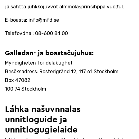
ja sáhttá juhkkojuvvot almmolašprinsihppa vuođul.
E-boasta: info@mfd.se
Telefovdna : 08-600 84 00
Galledan- ja boastačujuhus:
Myndigheten för delaktighet
Besöksadress: Rosterigränd 12, 117 61 Stockholm
Box 47082
100 74 Stockholm
Láhka našuvnnalas
unnitloguide ja
unnitlogugielaide