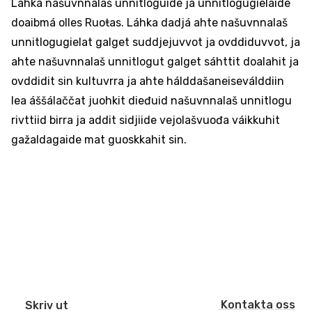
Láhka našuvnnalaš unnitloguide ja unnitlogugielaide
doaibmá olles Ruoŧas. Láhka dadjá ahte našuvnnalaš
unnitlogugielat galget suddjejuvvot ja ovddiduvvot, ja
ahte našuvnnalaš unnitlogut galget sáhttit doalahit ja
ovddidit sin kultuvrra ja ahte hálddašaneiseválddiin
lea áššálaččat juohkit dieđuid našuvnnalaš unnitlogu
rivttiid birra ja addit sidjiide vejolašvuođa váikkuhit
gažaldagaide mat guoskkahit sin.
Kontakta oss
Skriv ut