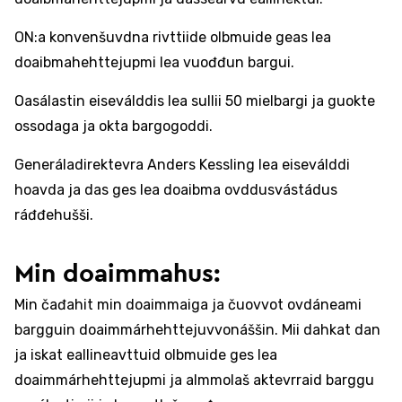
ON:a konvenšuvdna rivttiide olbmuide geas lea
doaibmahehttejupmi lea vuođđun bargui.
Oasálastin eiseválddis lea sullii 50 mielbargi ja guokte
ossodaga ja okta bargogoddi.
Generáladirektevra Anders Kessling lea eiseválddi
hoavda ja das ges lea doaibma ovddusvástádus
ráđđehušši.
Min doaimmahus:
Min čađahit min doaimmaiga ja čuovvot ovdáneami
bargguin doaimmárhehttejuvvonáššin. Mii dahkat dan
ja iskat eallineavttuid olbmuide ges lea
doaimmárhehttejupmi ja almmolaš aktevrraid barggu