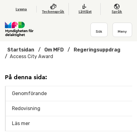
Hoppa till huvudmenyn
Till startsidan
Nyheter
Till sök
Kontakta oss
Om webbplatsen
Lyssna
Teckenspråk
Lättläst
Språk
Sök
Meny
Startsidan
/
Om MFD
/
Regeringsuppdrag
/
Access City Award
På denna sida:
Genomförande
Redovisning
Läs mer