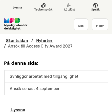
Hoppa till huvudmenyn
Till startsidan
Nyheter
Till sök
Kontakta oss
Om webbplatsen
Lyssna
Teckenspråk
Lättläst
Språk
Sök
Meny
Startsidan
/
Nyheter
/
Ansök till Access City Award 2027
På denna sida:
Synliggör arbetet med tillgänglighet
Ansök senast 4 september
Lyssna