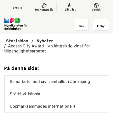
Hoppa till huvudmenyn
Till startsidan
Nyheter
Till sök
Kontakta oss
Om webbplatsen
Lyssna
Teckenspråk
Lättläst
Språk
Sök
Meny
Startsidan
/
Nyheter
/
Access City Award – en långsiktig vinst för
tillgänglighetsarbetet
På denna sida:
Samarbete med civilsamhället i Jönköping
Stärkt vi-känsla
Uppmärksammades internationellt