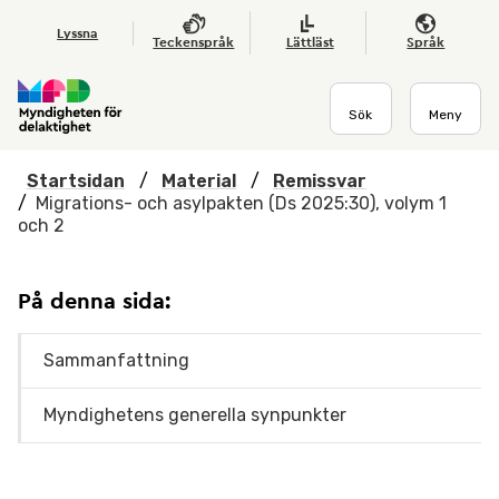
Hoppa till huvudmenyn
Till startsidan
Nyheter
Till sök
Kontakta oss
Om webbplatsen
Lyssna
Teckenspråk
Lättläst
Språk
Sök
Meny
Startsidan
/
Material
/
Remissvar
/
Migrations- och asylpakten (Ds 2025:30), volym 1
och 2
På denna sida:
Sammanfattning
Myndighetens generella synpunkter