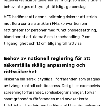
regelverket skärps generellt samtidigt som individuella
behov inte ges ett tydligt rättsligt genomslag.
MFD bedömer att denna inriktning riskerar att strida
mot flera centrala artiklar i FN:s konvention om
rättigheter för personer med funktionsnedsättning,
bland annat artiklarna 5 om likabehandling, 9 om
tillgänglighet och 13 om tillgång till rättvisa.
Behov av nationell reglering för att
säkerställa skälig anpassning och
rättssäkerhet
Riskerna blir särskilt tydliga i förfaranden som präglas
av tvång, kontroll och tidspress. Det gäller exempelvis
screeningförfarandet, rörelsebegränsningar, förvar
samt gränsnära förfaranden med mycket korta
tidsfrister. Utredningen bedömer att bestämmelserna