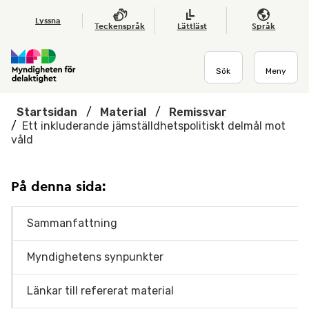
Hoppa till huvudmenyn
Till startsidan
Nyheter
Till sök
Kontakta oss
Om webbplatsen
Lyssna
Teckenspråk
Lättläst
Språk
Sök
Meny
Startsidan
/
Material
/
Remissvar
/
Ett inkluderande jämställdhetspolitiskt delmål mot
våld
På denna sida:
Sammanfattning
Myndighetens synpunkter
Länkar till refererat material