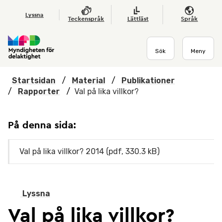
Hoppa till huvudmenyn
Till startsidan
Nyheter
Till sök
Kontakta oss
Om webbplatsen
Lyssna
Teckenspråk
Lättläst
Språk
Sök
Meny
Startsidan
/
Material
/
Publikationer
/
Rapporter
/
Val på lika villkor?
På denna sida:
Val på lika villkor? 2014 (pdf, 330.3 kB)
Lyssna
Val på lika villkor?