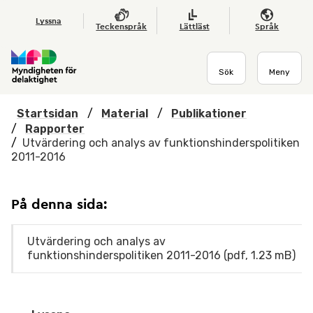
Hoppa till huvudmenyn
Till startsidan
Nyheter
Till sök
Kontakta oss
Om webbplatsen
Lyssna
Teckenspråk
Lättläst
Språk
Sök
Meny
Startsidan
/
Material
/
Publikationer
/
Rapporter
/
Utvärdering och analys av funktionshinderspolitiken
2011-2016
På denna sida:
Utvärdering och analys av
funktionshinderspolitiken 2011-2016 (pdf, 1.23 mB)