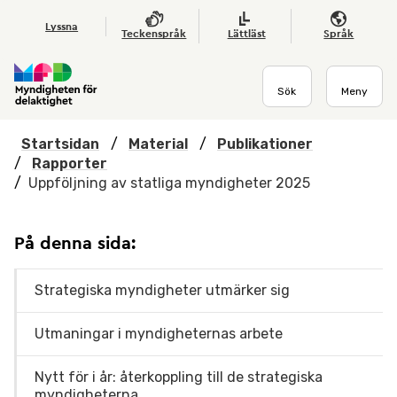
Hoppa till huvudmenyn
Till startsidan
Nyheter
Till sök
Kontakta oss
Om webbplatsen
Lyssna
Teckenspråk
Lättläst
Språk
Sök
Meny
Startsidan
/
Material
/
Publikationer
/
Rapporter
/
Uppföljning av statliga myndigheter 2025
På denna sida:
Strategiska myndigheter utmärker sig
Utmaningar i myndigheternas arbete
Nytt för i år: återkoppling till de strategiska
myndigheterna