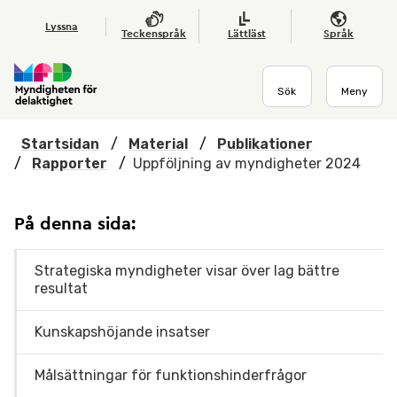
Hoppa till huvudmenyn
Till startsidan
Nyheter
Till sök
Kontakta oss
Om webbplatsen
Lyssna
Teckenspråk
Lättläst
Språk
Sök
Meny
Startsidan
/
Material
/
Publikationer
/
Rapporter
/
Uppföljning av myndigheter 2024
På denna sida:
Strategiska myndigheter visar över lag bättre
resultat
Kunskapshöjande insatser
Målsättningar för funktionshinderfrågor