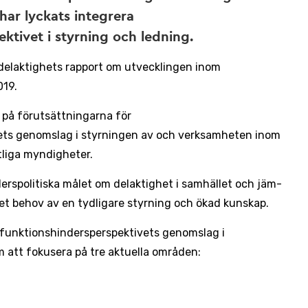
 har lyckats integrera
ktivet i styrning och ledning.
delaktighets rapport om utvecklingen inom
019.
 på förutsättningarna för
ts genom­slag i styrningen av och verk­samheten inom
tliga myndigheter.
ers­politiska målet om del­aktig­het i samhäll­et och jäm­
ns det behov av en tydligare styrning och ökad kunskap.
å funktionshindersperspektivets genomslag i
att fokusera på tre aktuella områden: