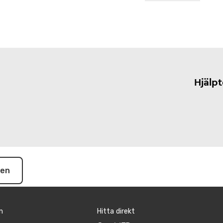
Hjälp
pen
n
Hitta direkt