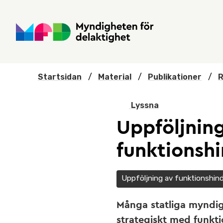
Hoppa till huvudmenyn
Till startsidan
Nyheter
Till sök
Kontakta oss
Om webbplatsen
Startsidan
/
Material
/
Publikationer
/
R
Lyssna
Uppföljnin
funktionshi
Uppföljning av funktionshind
Många statliga myndi
strategiskt med funkti