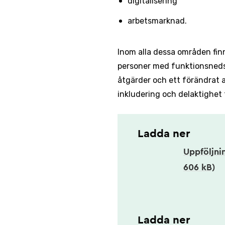
digitalisering
arbetsmarknad.
Inom alla dessa områden finn
personer med funk­tions­ned­s
åtgärder och ett för­ändrat a
inklud­ering och del­aktig­het
Ladda ner
Uppföljni
606 kB)
Ladda ner