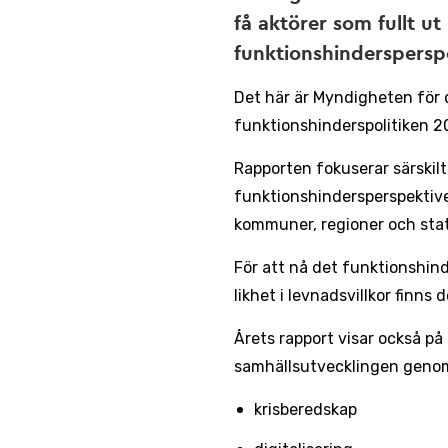
få aktörer som fullt ut
funktionshindersperspe
Det här är Myndigheten för 
funktionshinderspolitiken 2
Rapporten fokuserar särskilt
funktionshindersperspektive
kommuner, regioner och sta
För att nå det funktions­hind
lik­het i levnads­villkor fin
Årets rapport visar också p
samhällsutvecklingen genom 
krisberedskap